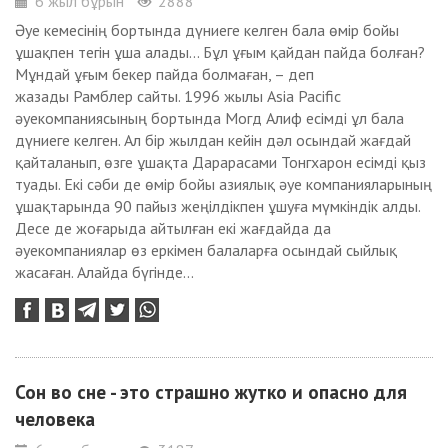
6 жыл бұрын
2888
Әуе кемесінің бортында дүниеге келген бала өмір бойы
ұшақпен тегін ұша алады... Бұл ұғым қайдан пайда болған?
Мұндай ұғым бекер пайда болмаған, – деп
жазады Рамблер сайты. 1996 жылы Asia Pacific
әуекомпаниясының бортында Могд Алиф есімді ұл бала
дүниеге келген. Ал бір жылдан кейін дәл осындай жағдай
қайталанып, өзге ұшақта Дарарасами Тонгхарон есімді қыз
туады. Екі сәби де өмір бойы азиялық әуе компанияларының
ұшақтарында 90 пайыз жеңілдікпен ұшуға мүмкіндік алды.
Десе де жоғарыда айтылған екі жағдайда да
әуекомпаниялар өз еркімен балаларға осындай сыйлық
жасаған. Алайда бүгінде...
Сон во сне - это страшно жутко и опасно для
человека