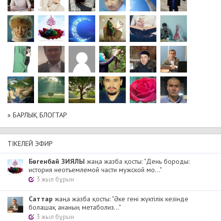
» БАРЛЫҚ БЛОГТАР
ТІКЕЛЕЙ ЭФИР
Бөгенбай ЗИЯЛЫ
жаңа жазба қосты: "День бороды:
история неотъемлемой части мужской мо..."
3 жыл бұрын
Cаттар
жаңа жазба қосты: "Әке гені жүктілік кезінде
болашақ ананың метаболиз..."
3 жыл бұрын