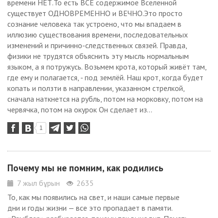
времени НЕТ.То есть ВСЁ содержимое Вселенной
существует ОДНОВРЕМЕННО и ВЕЧНО.Это просто
сознание человека так устроено, что мы впадаем в
иллюзию существования времени, последовательных
изменений и причинно-следственных связей. Правда,
физики не трудятся объяснить эту мысль нормальным
языком, а я потружусь. Возьмем крота, который живёт там,
где ему и полагается, - под землёй. Наш крот, когда будет
копать и ползти в направлении, указанном стрелкой,
сначала наткнется на рубль, потом на морковку, потом на
червячка, потом на окурок Он сделает из...
1
Почему мы не помним, как родились
7 жыл бұрын
2635
То, как мы появились на свет, и наши самые первые
дни и годы жизни — все это пропадает в памяти.