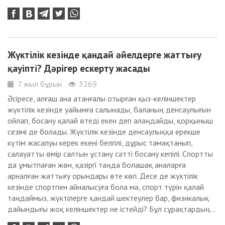
Жүктілік кезінде қандай әйелдерге жаттығу
қауіпті? Дәрігер ескерту жасады
7 жыл бұрын
3269
Әсіресе, алғаш ана атанғалы отырған қыз-келіншектер
жүктілік кезінде уайымға салынады, баланың денсаулығын
ойлап, босану қалай өтеді екен деп алаңдайды, қорқыныш
сезімі де болады. Жүктілік кезінде денсаулыққа ерекше
күтім жасалуы керек екені белгілі, дұрыс тамақтанып,
салауатты өмір салтын ұстану сәтті босану кепілі. Спортты
да ұмытпаған жөн, қазіргі таңда болашақ аналарға
арналған жаттығу орындары өте көп. Десе де жүктілік
кезінде спортпен айналысуға бола ма, спорт түрін қалай
таңдаймыз, жүктілерге қандай шектеулер бар, физикалық
дайындығы жоқ келіншектер не істейді? Бұл сұрақтардың...