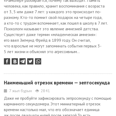
«Рамблер» разбирается, почему так выходит. Память
человека, как правило, хранит воспоминания с возраста
от 3, 5 или даже 7 лет: у каждого это происходит по-
разному. Кто-то помнит свой подарок на четыре года,
а кто-то с трудом вспоминает, как пошел в школу в 7 лет.
Психологи называют это явление амнезией детства.
Существует даже термин «младенческая амнезия»:
его ввел Зигмунд Фрейд в 1899 году. Он считал,
что взрослые не могут запоминать события первых 3-
5 лет жизни и объяснял это агрессивным...
Наименьший отрезок времени — зептосекунда
7 жыл бұрын
2841
Даже не пробуйте зафиксировать зепросекунду с помощью
карманного секундомера. Этот миниатюрный отрезок
времени настолько мал, что его обозначает единица
аж после двадцати нулей после запятой.То есть