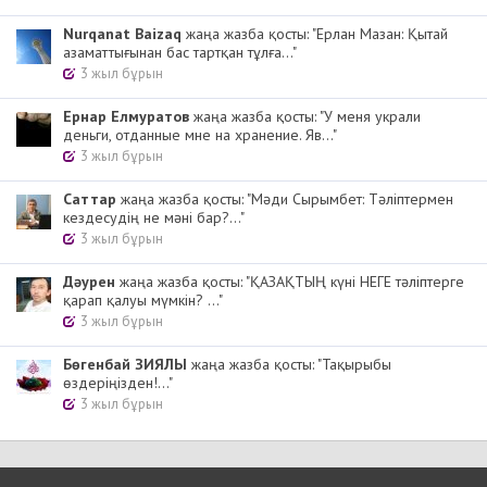
Nurqanat Baizaq
жаңа жазба қосты: "Ерлан Мазан: Қытай
азаматтығынан бас тартқан тұлға..."
3 жыл бұрын
Ернар Елмуратов
жаңа жазба қосты: "У меня украли
деньги, отданные мне на хранение. Яв..."
3 жыл бұрын
Cаттар
жаңа жазба қосты: "Мәди Сырымбет: Тәліптермен
кездесудің не мәні бар?..."
3 жыл бұрын
Дәурен
жаңа жазба қосты: "ҚАЗАҚТЫҢ күні НЕГЕ тәліптерге
қарап қалуы мүмкін? ..."
3 жыл бұрын
Бөгенбай ЗИЯЛЫ
жаңа жазба қосты: "Тақырыбы
өздеріңізден!..."
3 жыл бұрын