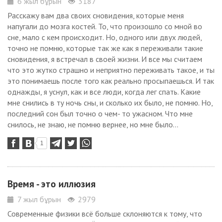
6 жыл бұрын
3187
Расскажу вам два своих сновидения, которые меня
напугали до мозга костей. То, что произошло со мной во
сне, мало с кем происходит. Но, одного или двух людей,
точно не помню, которые так же как я переживали такие
сновидения, я встречал в своей жизни. И все мы считаем
что это жутко страшно и неприятно переживать такое, и ты
это понимаешь после того как реально просыпаешься. И так
однажды, я уснул, как и все люди, когда лег спать. Какие
мне снились в ту ночь сны, и сколько их было, не помню. Но,
последний сон был точно о чем- то ужасном. Что мне
снилось, не знаю, не помню вернее, но мне было...
1
Время - это иллюзия
7 жыл бұрын
2979
Современные физики всё больше склоняются к тому, что