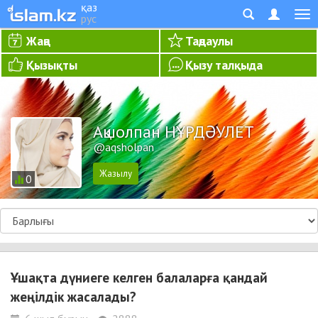
қаз
рус
Жаңа
Таңдаулы
Қызықты
Қызу талқыда
Ақшолпан НҰРДӘУЛЕТ
@aqsholpan
0
Ұшақта дүниеге келген балаларға қандай
жеңілдік жасалады?