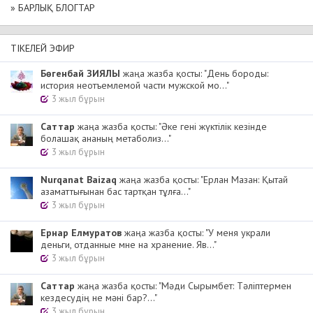
» БАРЛЫҚ БЛОГТАР
ТІКЕЛЕЙ ЭФИР
Бөгенбай ЗИЯЛЫ
жаңа жазба қосты: "День бороды:
история неотъемлемой части мужской мо..."
3 жыл бұрын
Cаттар
жаңа жазба қосты: "Әке гені жүктілік кезінде
болашақ ананың метаболиз..."
3 жыл бұрын
Nurqanat Baizaq
жаңа жазба қосты: "Ерлан Мазан: Қытай
азаматтығынан бас тартқан тұлға..."
3 жыл бұрын
Ернар Елмуратов
жаңа жазба қосты: "У меня украли
деньги, отданные мне на хранение. Яв..."
3 жыл бұрын
Cаттар
жаңа жазба қосты: "Мәди Сырымбет: Тәліптермен
кездесудің не мәні бар?..."
3 жыл бұрын