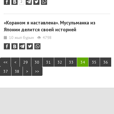
2
«Кораном я наставлена». Мусульманка из
Японии делится своей историей
10 жыл бұрын
4798
<<
<
29
30
31
32
33
34
35
36
37
38
>
>>