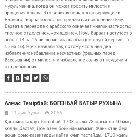
мусульманина, когда он может просить милости и
прощения Аллаха. Это великая ночь, когда верующие в
Единого Творца полностью предаются поклонению Ему.
Бараат в переводе с арабского означает «непричастность»,
«полное отделение», «очищение». Ночь Бараат наступает в
ночь с 14 на 15 число месяца шаабан (по другой версии – с
15 на 16). Ночь назвали так, потому что в ней два
избавления: избавление несчастных (грешных перед
Всевышним) от милости и избавление авлия от неудачи и
от пребывания...
Алмас Темірбай: БӨГЕНБАЙ БАТЫР РУХЫНА
10 жыл бұрын
8066
Қанжығалы қарт Бөгенбай 1708 жылы 28 жасында 30 мың
қолды бастап, Дон өзені бойынан ығысып, Жайықтан бері
асқан орыс-казактарды қайта қуып тастайды. 1710 жылы