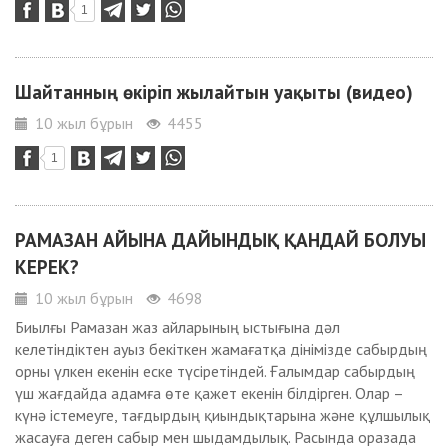
1
Шайтанның өкіріп жылайтын уақыты (видео)
10 жыл бұрын
4455
1
РАМАЗАН АЙЫНА ДАЙЫНДЫҚ ҚАНДАЙ БОЛУЫ
КЕРЕК?
10 жыл бұрын
4698
Биылғы Рамазан жаз айларының ыстығына дәл
келетіндіктен ауыз бекіткен жамағатқа дінімізде сабырдың
орны үлкен екенін еске түсіретіндей. Ғалымдар сабырдың
үш жағдайда адамға өте қажет екенін білдірген. Олар –
күнә істемеуге, тағдырдың қиындықтарына және құлшылық
жасауға деген сабыр мен шыдамдылық. Расында оразада