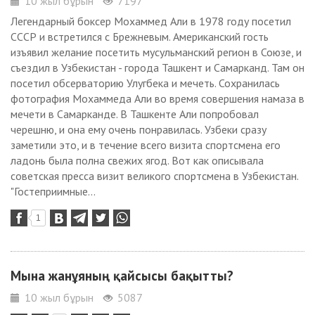
10 жыл бұрын
7197
Легендарный боксер Мохаммед Али в 1978 году посетил
СССР и встретился с Брежневым. Американский гость
изъявил желание посетить мусульманский регион в Союзе, и
съездил в Узбекистан - города Ташкент и Самарканд. Там он
посетил обсерваторию Улугбека и мечеть. Сохранилась
фотография Мохаммеда Али во время совершения намаза в
мечети в Самарканде. В Ташкенте Али попробовал
черешню, и она ему очень понравилась. Узбеки сразу
заметили это, и в течение всего визита спортсмена его
ладонь была полна свежих ягод. Вот как описывала
советская пресса визит великого спортсмена в Узбекистан.
"Гостеприимные...
1
Мына жанұяның қайсысы бақытты?
10 жыл бұрын
5087