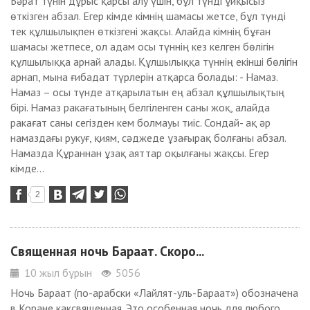
Бәрат түнін дұрыс қарсы алу үшін, бұл түнді ұйқысыз
өткізген абзал. Егер кімде кімнің шамасы жетсе, бұл түнді
тек құлшылықпен өткізгені жақсы. Алайда кімнің бұған
шамасы жетпесе, ол адам осы түннің кез келген бөлігін
құлшылыққа арнай алады. Құлшылыққа түннің екінші бөлігін
арнап, мына ғибадат түрлерін атқарса болады: - Намаз.
Намаз – осы түнде атқарылатын ең абзал құлшылықтың
бірі. Намаз ракағатының белгіленген саны жоқ, алайда
ракағат саны сегізден кем болмауы тиіс. Сондай- ақ әр
намаздағы рукуғ, қиям, сәджеде ұзағырақ болғаны абзал.
Намазда Құраннан ұзақ аяттар оқылғаны жақсы. Егер
кімде...
2
Священная ночь Бараат. Скоро...
10 жыл бұрын
5056
Ночь Бараат (по-арабски «Лайлят-уль-Бараат») обозначена
в Коране каксвященная. Это особенная ночь для любого