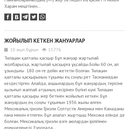
Харам мешітінен...
ЖОЙЫЛЫП КЕТКЕН ЖАНУАРЛАР
10 жыл бұрын
15776
Тилацин қалталы қасқыр Бұл жануар жартылай
жолбарысқа, жартылай қасқырға ұқсайды.Бойы 60 см, ал
ұзындығы 180 см-ге дейін жететін болған. Тилацин
қалталы қасқырының тұқымы ең соңғы рет Тасманиядан
кездестірген. Алайда, аңшылардың бұл жануардың терісіне
қызығып жаппай атуының кесірінен бүгінгі күні Тилацин
қалталы қасқыры жер бетінен жойылып кеткен. Бұл
жануардың ең соңғы тұқымын 1936 жылы өлген.
Мексикалық гризли Гризли Солтүстік Америка мен Канаданы
ғана мекен етпеген. Бұл алапат жыртқыш Мексика елінде де
болған. Мексикалық гризли өзге аюлардан ірілігімен
ерекшеленеді. Еуропада...