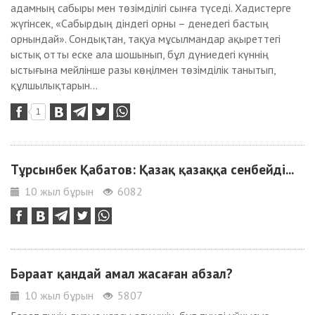
адамның сабыры мен төзімділігі сынға түседі. Хадистерге
жүгінсек, «Сабырдың діндегі орны – денедегі бастың
орнындай». Сондықтан, тақуа мұсылмандар ақыреттегі
ыстық отты еске ала шошынып, бұл дүниедегі күннің
ыстығына мейлінше разы көңілмен төзімділік танытып,
құлшылықтарын...
1
Тұрсынбек Қабатов: Қазақ қазаққа сенбейді...
10 жыл бұрын
6082
Бәраат қандай амал жасаған абзал?
10 жыл бұрын
5807