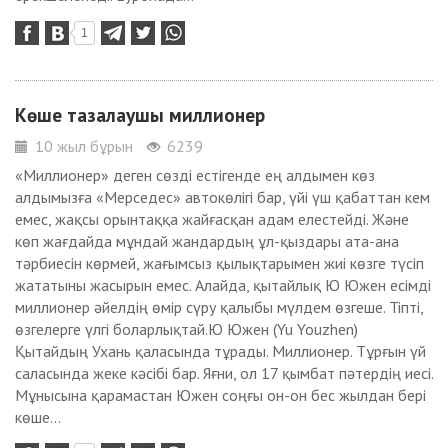
1
Көше тазалаушы миллионер
10 жыл бұрын
6239
«Миллионер» деген сөзді естігенде ең алдымен көз
алдымызға «Мерседес» автокөлігі бар, үйі үш қабаттан кем
емес, жақсы орынтаққа жайғасқан адам елестейді. Және
көп жағдайда мұндай жандардың ұл-қыздары ата-ана
тәрбиесін көрмей, жағымсыз қылықтарымен жиі көзге түсіп
жататыны жасырын емес. Алайда, қытайлық Ю Южен есімді
миллионер әйелдің өмір сүру қалыбы мүлдем өзгеше. Тіпті,
өзгелерге үлгі боларлықтай.Ю Южен (Yu Youzhen)
Қытайдың Ухань қаласында тұрады. Миллионер. Тұрғын үй
саласында жеке кәсібі бар. Яғни, ол 17 қымбат пәтердің иесі.
Мұнысына қарамастан Южен соңғы он-он бес жылдан бері
көше...