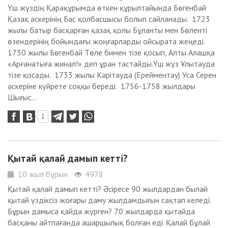
Үш жүздің Қарақұрымда өткен құрылтайында Бөгенбай
Қазақ әскерінің Бас қолбасшысы болып сайланады. 1723
жылы батыр басқарған қазақ қолы Бұланты мен Бөленті
өзендерінің бойындағы жоңғарларды ойсырата жеңеді.
1730 жылы Бөгенбай Төле бимен тізе қосып, Алты Алашқа
«Арғанатыға жинал!» деп ұран тастайды.Үш жүз Ұлытауда
тізе қосады. 1733 жылы Кәрітауда (Ерейментау) Уса Серен
әскеріне күйрете соққы береді. 1756-1758 жылдары
Шығыс...
1
Қытай қалай дамып кетті?
10 жыл бұрын
4978
Қытай қалай дамып кетті? Әсіресе 90 жылдардан былай
қытай үздіксіз жоғары даму жылдамдығын сақтап келеді.
Бұрын дамыса қайда жүрген? 70 жылдарда қытайда
басқаны айтпағанда ашаршылық болған еді. Қалай бұлай