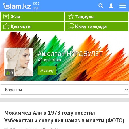
қаз
рус
Жаңа
Таңдаулы
Қызықты
Қызу талқыда
Ақшолпан НҰРДӘУЛЕТ
@aqsholpan
0
Мохаммед Али в 1978 году посетил
Узбекистан и совершил намаз в мечети (ФОТО)