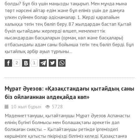
болды? Бұл біз үшін маңызды тақырып. Мен мұнда мына
төрт нәрсені айтар едім және бұл еліміз үшін де дамуға
үлкен сүймен болар әдіснамалар. 1. Жерді қарапайым
халыққа тегін тең бөліп беру. 87 жылдардан бастап Қытай
бүкіл қытайдағы жерлерді өлшеп, мемлекеттік
нысандардан басқаларын (орман, көл және басқалары)
отбасындағы адам саны бойынша тегін тең бөліп берді. Бұл
қытайлық әрбір ауыл тұрғыны...
2
1
Мұрат Әуезов: «Қазақстандағы қытайдың саны
біз ойлағаннан әлдеқайда көп»
10 жыл бұрын
5728
Мәдениеттанушы, қытайтанушы Мұрат Әуезов Аспанасты
елінің бүгінгі болмысы мен болашақтағы әрекетін дәл
болжаған сияқты. – Қытайтанушы ретінде іргеміздегі
көршімізге қатысты пікіріңізді білгіміз келеді. Қазақстанға