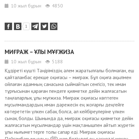
10 жыл бұрын
4850
1
МИҒРАЖ – ҰЛЫ МҰҒЖИЗА
10 жыл бұрын
5188
Құдіреті күшті Тәңіріміздің әлем жаратылғалы болмаған, еш
қайталанбас ерекше оқиғасы – миғраж. Бұл оқиға ақылмен
ойлаған адамның санасына сыймайтын сенгісіз, тек иман
тұрғысынан қараған пендеге қияметке дейін жалғасатын
таңғаларлық ұлы мұғжиза. Миғраж оқиғасы көптеген
мұсылмандардың иман дәрежесін ең жоғарғы деңгейге
көтерететін үлкен сабақ болса, ал кейбіреулеріне үлкен
сынақ болды. Шынында да, миғраж оқиғасы қияметке дейін
жалғасатын мұсылмандар үшін мақтанышпен айтып жүретін
ұлы нығыметтерге толы сапар еді. Миғраж оқиғасы
Пайғамбарымыздың (ﷺ) жер бетіндегі ең қасиетті мекен