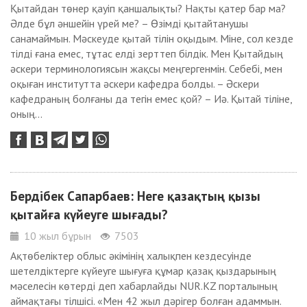
Қытайдан төнер қауіп қаншалықты? Нақты қатер бар ма?
Әлде бұл әншейін үрей ме? – Өзімді қытайтанушы
санамаймын. Мәскеуде қытай тілін оқыдым. Міне, сол кезде
тілді ғана емес, тұтас елді зерттеп білдік. Мен Қытайдың
әскери терминологиясын жақсы меңгергенмін. Себебі, мен
оқыған институтта әскери кафедра болды. – Әскери
кафедраның болғаны да тегін емес қой? – Иә. Қытай тіліне,
оның...
Бердібек Сапарбаев: Неге қазақтың қызы
қытайға күйеуге шығады?
10 жыл бұрын
7503
Ақтөбеліктер облыс әкімінің халықпен кездесуінде
шетелдіктерге күйеуге шығуға құмар қазақ қыздарының
мәселесін көтерді деп хабарлайды NUR.KZ порталының
аймақтағы тілшісі. «Мен 42 жыл дәрігер болған адаммын.