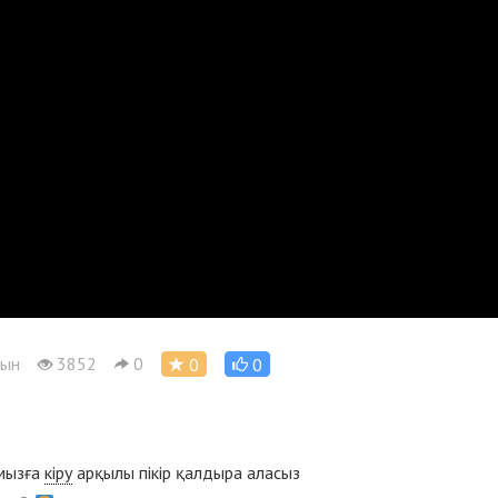
рын
3852
0
0
0
ымызға
кіру
арқылы пікір қалдыра аласыз