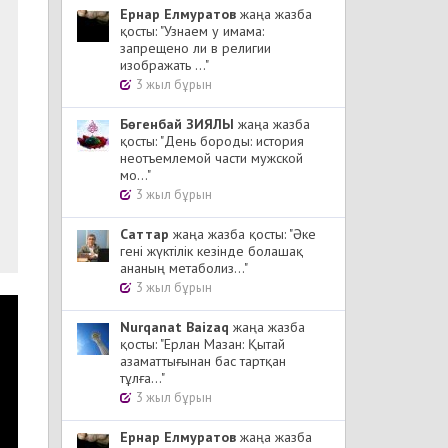
Ернар Елмуратов
жаңа жазба
қосты: "Узнаем у имама:
запрещено ли в религии
изображать ..."
3 жыл бұрын
Бөгенбай ЗИЯЛЫ
жаңа жазба
қосты: "День бороды: история
неотъемлемой части мужской
мо..."
3 жыл бұрын
Cаттар
жаңа жазба қосты: "Әке
гені жүктілік кезінде болашақ
ананың метаболиз..."
3 жыл бұрын
Nurqanat Baizaq
жаңа жазба
қосты: "Ерлан Мазан: Қытай
азаматтығынан бас тартқан
тұлға..."
3 жыл бұрын
Ернар Елмуратов
жаңа жазба