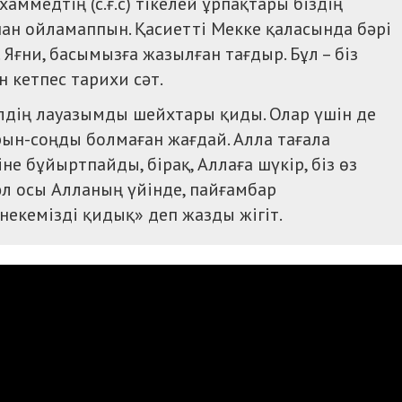
ммедтің (с.ғ.с) тікелей ұрпақтары біздің
ан ойламаппын. Қасиетті Мекке қаласында бәрі
Яғни, басымызға жазылған тағдыр. Бұл – біз
н кетпес тарихи сәт.
елдің лауазымды шейхтары қиды. Олар үшін де
рын-соңды болмаған жағдай. Алла тағала
не бұйыртпайды, бірақ, Аллаға шүкір, біз өз
әл осы Алланың үйінде, пайғамбар
некемізді қидық» деп жазды жігіт.