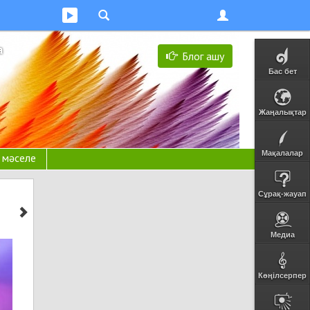
а
Блог ашу
Бас бет
Жаңалықтар
Мақалалар
н мәселе
Сұрақ-жауап
Медиа
Көңілсерпер