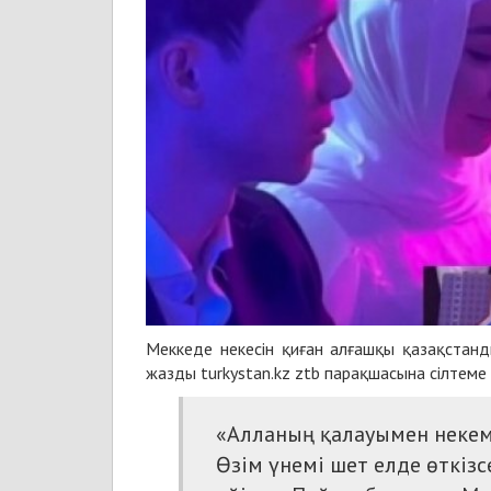
Меккеде некесін қиған алғашқы қазақстанд
жазды
turkystan.kz
ztb
парақшасына сілтеме 
«Алланың қалауымен некемі
Өзім үнемі шет елде өткіз