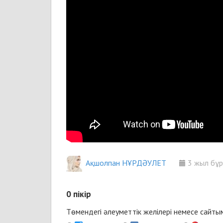
Ақшолпан НҰРДӘУЛЕТ
3 жыл бұ
0
пікір
Төмендегі әлеуметтік желілері немесе сайт