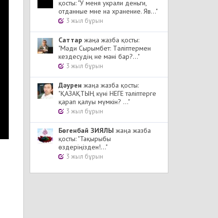
қосты: "У меня украли деньги,
отданные мне на хранение. Яв..."
3 жыл бұрын
Cаттар
жаңа жазба қосты:
"Мәди Сырымбет: Тәліптермен
кездесудің не мәні бар?..."
3 жыл бұрын
Дәурен
жаңа жазба қосты:
"ҚАЗАҚТЫҢ күні НЕГЕ тәліптерге
қарап қалуы мүмкін? ..."
3 жыл бұрын
Бөгенбай ЗИЯЛЫ
жаңа жазба
қосты: "Тақырыбы
өздеріңізден!..."
3 жыл бұрын