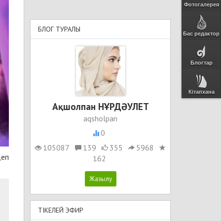
Фотогалерея
БЛОГ ТУРАЛЫ
Бас редактор
Блогтар
Кітапхана
Ақшолпан НҰРДӘУЛЕТ
aqsholpan
0
105087
139
355
5968
деп
162
ТІКЕЛЕЙ ЭФИР