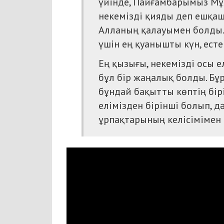
үйінде, Пайғамбарымыз Мұха
некемізді қияды деп ешқаш
Алланың қалауымен болды. 
үшін ең қуанышты күн, есте
Ең қызығы, некемізді осы 
бұл бір жаңалық болды. Бұ
бұндай бақытты көптің бірі
елімізден бірінші болып, д
ұрпақтарының келісімімен 