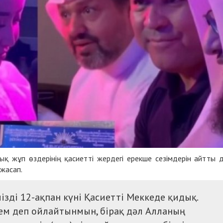
ық жұп өздерінің қасиетті жердегі ерекше сезімдерін айтты 
жасап.
зді 12-ақпан күні Қасиетті Меккеде қидық.
сем деп ойлайтынмын, бірақ дәл Алланың