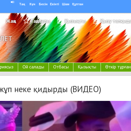
Таң
Күн
Бесін
Екінті
Шам
Құптан
Жаңа
Таңдаулы
Қызықты
Қызу талқыд
УЛЕТ
риясыз
Ой салады
Отбасы
Қызықты
Өткір тұрға
жұп неке қидырды (ВИДЕО)