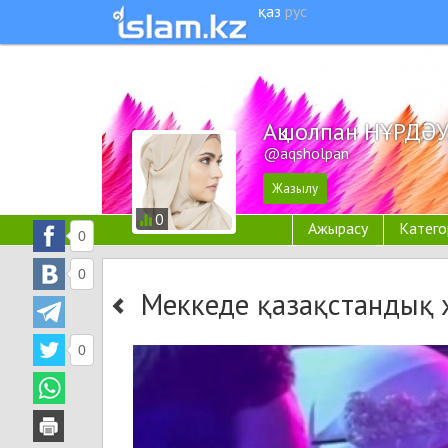
қаз
рус
Ақшолпан НҰРДӘ
@aqsholpan
0
Ажырасу
Катего
0
0
Меккеде қазақстандық 
0