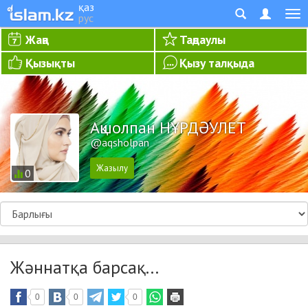
қаз
рус
Жаңа
Таңдаулы
Қызықты
Қызу талқыда
Ақшолпан НҰРДӘУЛЕТ
@aqsholpan
0
Жәннатқа барсақ...
0
0
0