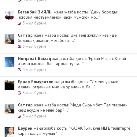
Бөгенбай ЗИЯЛЫ
жаңа жазба қосты: "День бороды:
история неотъемлемой части мужской мо..."
3 жыл бұрын
Cаттар
жаңа жазба қосты: "Әке гені жүктілік кезінде
болашақ ананың метаболиз..."
3 жыл бұрын
Nurqanat Baizaq
жаңа жазба қосты: "Ерлан Мазан: Қытай
азаматтығынан бас тартқан тұлға..."
3 жыл бұрын
Ернар Елмуратов
жаңа жазба қосты: "У меня украли
деньги, отданные мне на хранение. Яв..."
3 жыл бұрын
Cаттар
жаңа жазба қосты: "Мәди Сырымбет: Тәліптермен
кездесудің не мәні бар?..."
3 жыл бұрын
Дәурен
жаңа жазба қосты: "ҚАЗАҚТЫҢ күні НЕГЕ тәліптерге
қарап қалуы мүмкін? ..."