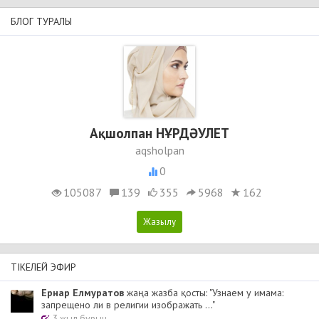
БЛОГ ТУРАЛЫ
Ақшолпан НҰРДӘУЛЕТ
aqsholpan
0
105087
139
355
5968
162
ТІКЕЛЕЙ ЭФИР
Ернар Елмуратов
жаңа жазба қосты: "Узнаем у имама:
запрещено ли в религии изображать ..."
3 жыл бұрын