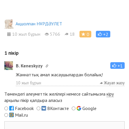
Ақшолпан НҰРДӘУЛЕТ
10 жыл бұрын
5766
18
0
+2
1
пікір
B. Keneskyzy
+1
Жәннаттық амал жасаушылардан болайық!
10 жыл бұрын
Жауап жазу
Төмендегі әлеуметтік желілері немесе сайтымызға
кіру
арқылы пікір қалдыра аласыз
Facebook
ВКонтакте
Google
Mail.ru