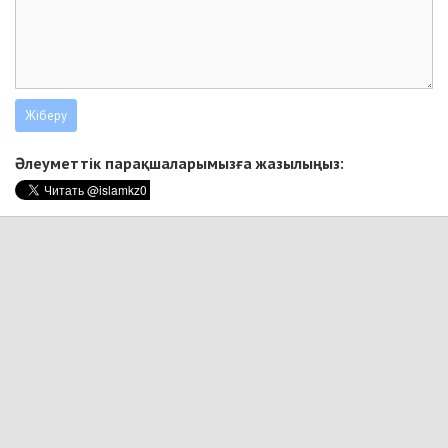
Әлеуметтік парақшаларымызға жазылыңыз: