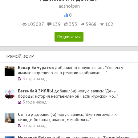
aqsholpan
0
105087
139
355
5968
162
ПРЯМОЙ ЭФИР
Ернар Елмуратов
добавил(-а) новую запись: "Узнаем у
имама: запрещено ли в религии изображать ..."
3 года назад
Бөгенбай ЗИЯЛЫ
добавил(-а) новую запись: "День
бороды: история неотъемлемой части мужской мо..."
3 года назад
Cаттар
добавил(-а) новую запись: "Әке гені жүктілік
кезінде болашақ ананың метаболиз..."
3 года назад
Nurqanat Baizaq
добавил(-а) новую запись: "Ерлан Мазан: