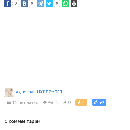
0
0
0
Ақшолпан НҰРДӘУЛЕТ
11 лет назад
4851
0
1
+2
1
комментарий