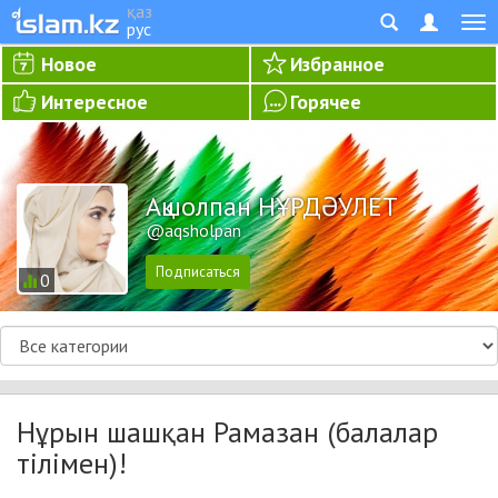
қаз
рус
Новое
Избранное
Интересное
Горячее
Ақшолпан НҰРДӘУЛЕТ
@aqsholpan
0
Нұрын шашқан Рамазан (балалар
тілімен)!