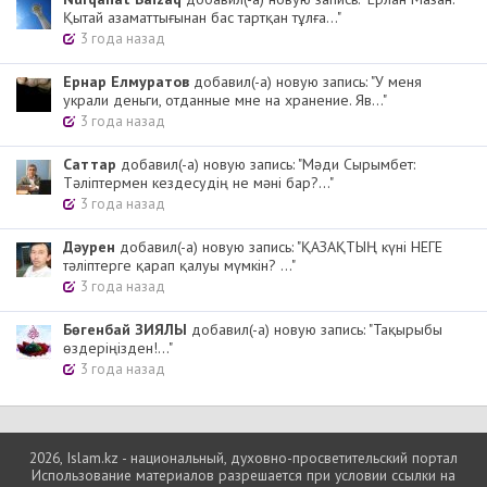
Қытай азаматтығынан бас тартқан тұлға..."
3 года назад
Ернар Елмуратов
добавил(-а) новую запись: "У меня
украли деньги, отданные мне на хранение. Яв..."
3 года назад
Cаттар
добавил(-а) новую запись: "Мәди Сырымбет:
Тәліптермен кездесудің не мәні бар?..."
3 года назад
Дәурен
добавил(-а) новую запись: "ҚАЗАҚТЫҢ күні НЕГЕ
тәліптерге қарап қалуы мүмкін? ..."
3 года назад
Бөгенбай ЗИЯЛЫ
добавил(-а) новую запись: "Тақырыбы
өздеріңізден!..."
3 года назад
2026, Islam.kz - национальный, духовно-просветительский портал
Использование материалов разрешается при условии ссылки на