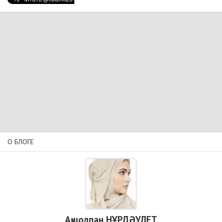
О БЛОГЕ
Ақшолпан НҰРДӘУЛЕТ