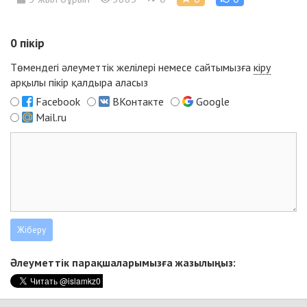
0
пікір
Төмендегі әлеуметтік желілері немесе сайтымызға
кіру
арқылы пікір қалдыра аласыз
Facebook
ВКонтакте
Google
Mail.ru
Әлеуметтік парақшаларымызға жазылыңыз: