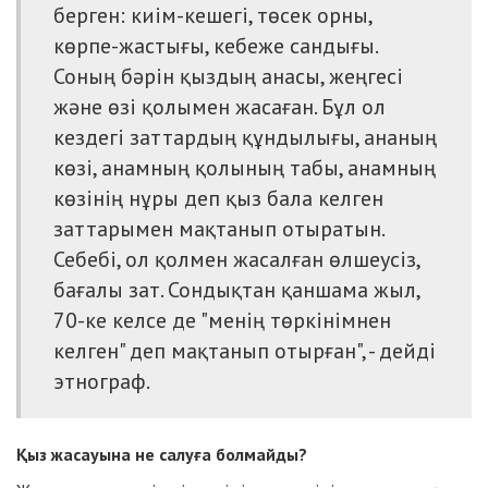
берген: киім-кешегі, төсек орны,
көрпе-жастығы, кебеже сандығы.
Соның бәрін қыздың анасы, жеңгесі
және өзі қолымен жасаған. Бұл ол
кездегі заттардың құндылығы, ананың
көзі, анамның қолының табы, анамның
көзінің нұры деп қыз бала келген
заттарымен мақтанып отыратын.
Себебі, ол қолмен жасалған өлшеусіз,
бағалы зат. Сондықтан қаншама жыл,
70-ке келсе де "менің төркінімнен
келген" деп мақтанып отырған", - дейді
этнограф.
Қыз жасауына не салуға болмайды?