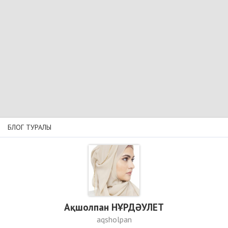
БЛОГ ТУРАЛЫ
Ақшолпан НҰРДӘУЛЕТ
aqsholpan