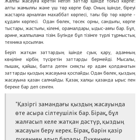
Жалпы жасауға кіретін негізгі заттар ішінде тоғыз көрпе:
алты жамылғы және үш төр көрпе бар. Оның ішінде, біреуі
жастарға арналған махаббат көрпесі, тағы бір төр көрпе -
құдағи көрпесі. Одан бөлек, төсек орны, сандығы, көрпе
тыстары, жастығы, кілемі, орамалдары, ыдыс-аяғы бар. Бұл,
әрине, жалпылама тізім. Бүгінде бұл тізімге түрлі тұрмыстық
техника қосылған.
Беріп жатқан заттардың ішінде суық қару, адамның
көңіліне кірбің түсіретін заттарды бермейді. Мысалы,
пышақ, қайшы, балта деген сияқты ер адам қолданатын
заттарды қыздың жасауына қоспайды. Одан бөлек, қыздың
жасауына қазан салмайды. Қазақ халқы қазанда ырыс пен
береке бар деп сенген.
"Қазіргі замандағы қыздың жасауында
өте асыра сілтеушілік бар. Бірақ, бұл
жалғасып келе жатқан дәстүр, қыздың
жасауын беру керек. Бірақ, бәрін қазір
дүкеннен алып барады. Дүкеннен