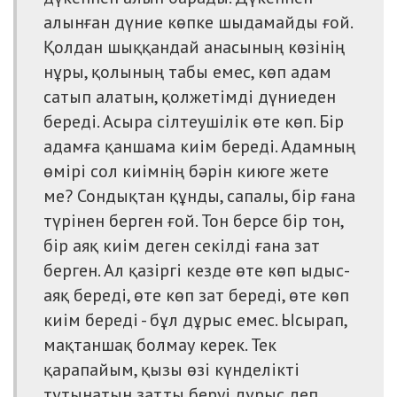
алынған дүние көпке шыдамайды ғой.
Қолдан шыққандай анасының көзінің
нұры, қолының табы емес, көп адам
сатып алатын, қолжетімді дүниеден
береді. Асыра сілтеушілік өте көп. Бір
адамға қаншама киім береді. Адамның
өмірі сол киімнің бәрін киюге жете
ме? Сондықтан құнды, сапалы, бір ғана
түрінен берген ғой. Тон берсе бір тон,
бір аяқ киім деген секілді ғана зат
берген. Ал қазіргі кезде өте көп ыдыс-
аяқ береді, өте көп зат береді, өте көп
киім береді - бұл дұрыс емес. Ысырап,
мақтаншақ болмау керек. Тек
қарапайым, қызы өзі күнделікті
тұтынатын затты беруі дұрыс деп