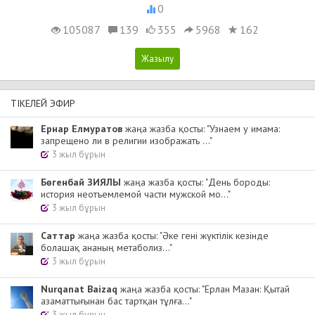
0
105087
139
355
5968
162
ТІКЕЛЕЙ ЭФИР
Ернар Елмуратов
жаңа жазба қосты: "Узнаем у имама:
запрещено ли в религии изображать ..."
3 жыл бұрын
Бөгенбай ЗИЯЛЫ
жаңа жазба қосты: "День бороды:
история неотъемлемой части мужской мо..."
3 жыл бұрын
Cаттар
жаңа жазба қосты: "Әке гені жүктілік кезінде
болашақ ананың метаболиз..."
3 жыл бұрын
Nurqanat Baizaq
жаңа жазба қосты: "Ерлан Мазан: Қытай
азаматтығынан бас тартқан тұлға..."
3 жыл бұрын