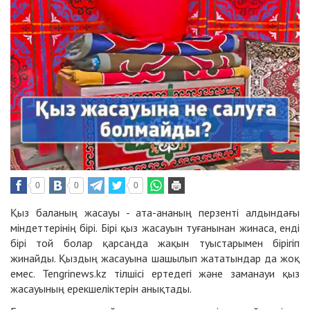
0
0
0
Қыз баланың жасауы - ата-ананың перзенті алдындағы
міндеттерінің бірі. Бірі қыз жасауын туғанынан жинаса, енді
бірі той болар қарсаңда жақын туыстарымен бірігіп
жинайды. Қыздың жасауына шашылып жататындар да жоқ
емес.
Tengrinews.kz
тілшісі ертедегі және заманауи қыз
жасауының ерекшеліктерін анықтады.