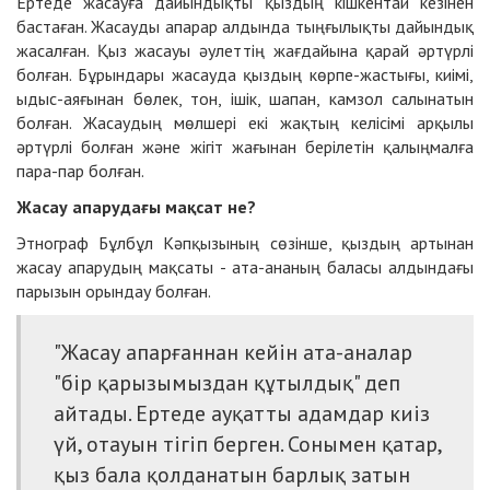
Ертеде жасауға дайындықты қыздың кішкентай кезінен
бастаған. Жасауды апарар алдында тыңғылықты дайындық
жасалған. Қыз жасауы әулеттің жағдайына қарай әртүрлі
болған. Бұрындары жасауда қыздың көрпе-жастығы, киімі,
ыдыс-аяғынан бөлек, тон, ішік, шапан, камзол салынатын
болған. Жасаудың мөлшері екі жақтың келісімі арқылы
әртүрлі болған және жігіт жағынан берілетін қалыңмалға
пара-пар болған.
Жасау апарудағы мақсат не?
Этнограф Бұлбұл Кәпқызының сөзінше, қыздың артынан
жасау апарудың мақсаты - ата-ананың баласы алдындағы
парызын орындау болған.
"Жасау апарғаннан кейін ата-аналар
"бір қарызымыздан құтылдық" деп
айтады. Ертеде ауқатты адамдар киіз
үй, отауын тігіп берген. Сонымен қатар,
қыз бала қолданатын барлық затын