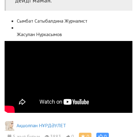
дейді маман.
Сымбат Сатыбалдина
Журналист
Жасулан Нуркасымов
Ақшолпан НҰРДӘУЛЕТ
5 жыл бұрын
3883
0
0
0