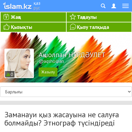
қаз
рус
Жаңа
Таңдаулы
Қызықты
Қызу талқыда
Ақшолпан НҰРДӘУЛЕТ
@aqsholpan
0
Заманауи қыз жасауына не салуға
болмайды? Этнограф түсіндіреді