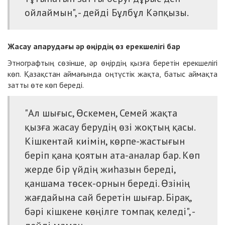
ойлаймын", - дейді Бұлбұл Кәпқызы.
Жасау апарудағы әр өңірдің өз ерекшелігі бар
Этнографтың сөзінше, әр өңірдің қызға беретін ерекшелігі
көп. Қазақстан аймағында оңтүстік жақта, батыс аймақта
затты өте көп береді.
"Ал шығыс, Өскемен, Семей жақта
қызға жасау берудің өзі жоқтың қасы.
Кішкентай киімін, көрпе-жастығын
беріп қана қоятын ата-аналар бар. Көп
жерде бір үйдің жиһазын береді,
қаншама төсек-орнын береді. Өзінің
жағдайына сай беретін шығар. Бірақ,
бәрі кішкене көңілге томпақ келеді", -