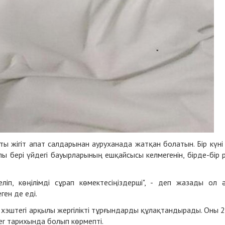
 жігіт апат салдарынан ауруханада жатқан болатын. Бір күні
 бері үйдегі бауырларының ешқайсысы келмегенін, бірде-бір 
ліп, көңілімді сұрап көмектесіңіздерші", - деп жазады ол ә
ген де еді.
р хэштегі арқылы жергілікті тұрғындарды құлақтандырады. Оны 
er тарихында болып көрмепті.