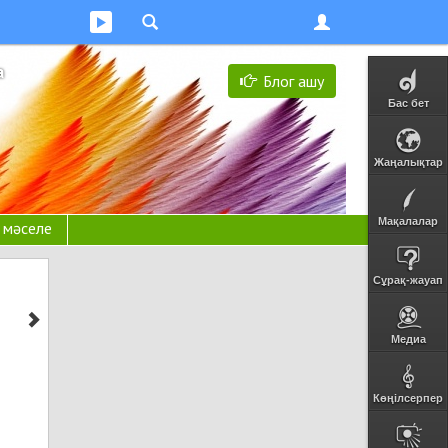
а
Блог ашу
Бас бет
Жаңалықтар
Мақалалар
н мәселе
Сұрақ-жауап
Медиа
Көңілсерпер