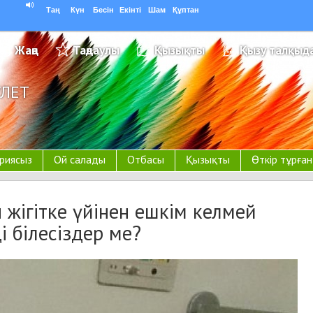
Таң
Күн
Бесін
Екінті
Шам
Құптан
Жаңа
Таңдаулы
Қызықты
Қызу талқыд
УЛЕТ
риясыз
Ой салады
Отбасы
Қызықты
Өткір тұрға
жігітке үйінен ешкім келмей
ді білесіздер ме?