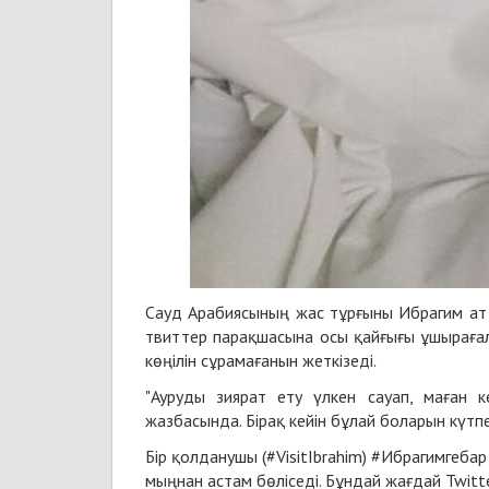
Сауд Арабиясының жас тұрғыны Ибрагим атты
твиттер парақшасына осы қайғығы ұшырағалы
көңілін сұрамағанын жеткізеді.
"Ауруды зиярат ету үлкен сауап, маған ке
жазбасында. Бірақ кейін бұлай боларын күтпе
Бір қолданушы (#VisitIbrahim) #Ибрагимгеба
мыңнан астам бөліседі. Бұндай жағдай Twitt