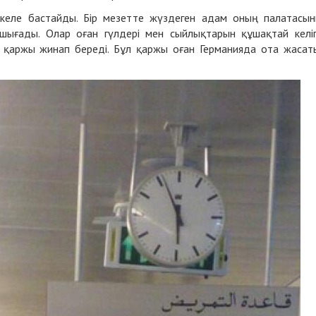
 келе бастайды. Бір мезетте жүздеген адам оның палатасы
 шығады. Олар оған гүлдері мен сыйлықтарын құшақтай келіп
қаржы жинап береді. Бұл қаржы оған Германияда ота жасат