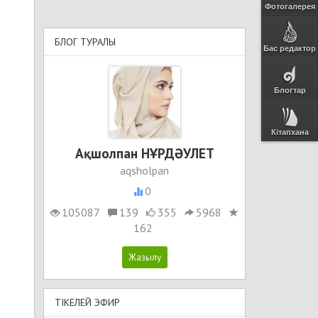
Фотогалерея
БЛОГ ТУРАЛЫ
Бас редактор
Блогтар
Кітапхана
Ақшолпан НҰРДӘУЛЕТ
aqsholpan
0
105087
139
355
5968
162
ТІКЕЛЕЙ ЭФИР