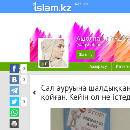
қаз
рус
Ақшолпан НҰРДӘ
@aqsholpan
0
Ажырасу
Катего
0
0
Сал ауруына шалдыққан 
қойған. Кейін ол не істе
0