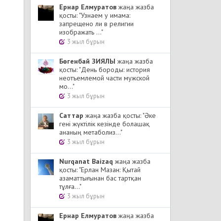
Ернар Елмуратов
жаңа жазба
қосты: "Узнаем у имама:
запрещено ли в религии
изображать ..."
3 жыл бұрын
Бөгенбай ЗИЯЛЫ
жаңа жазба
қосты: "День бороды: история
неотъемлемой части мужской
мо..."
3 жыл бұрын
Cаттар
жаңа жазба қосты: "Әке
гені жүктілік кезінде болашақ
ананың метаболиз..."
3 жыл бұрын
Nurqanat Baizaq
жаңа жазба
қосты: "Ерлан Мазан: Қытай
азаматтығынан бас тартқан
тұлға..."
3 жыл бұрын
Ернар Елмуратов
жаңа жазба