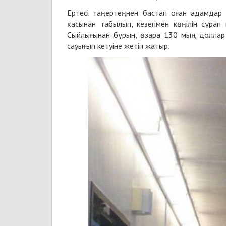
Ертесі таңертеңнен бастап оған адамдар
қасынан табылып, кезегімен көңілін сұрап
Сыйлығынан бұрын, өзара 130 мың доллар 
сауығып кетуіне жетіп жатыр.