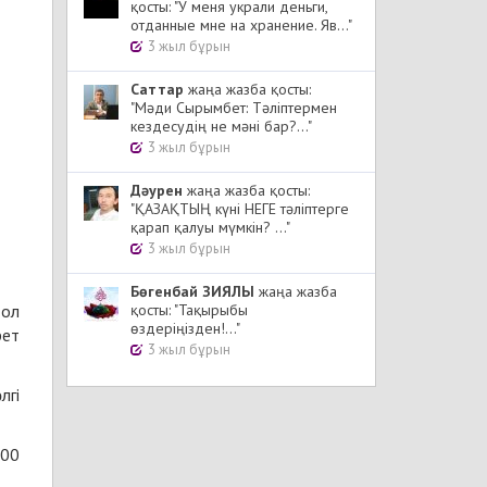
қосты: "У меня украли деньги,
отданные мне на хранение. Яв..."
3 жыл бұрын
Cаттар
жаңа жазба қосты:
"Мәди Сырымбет: Тәліптермен
кездесудің не мәні бар?..."
3 жыл бұрын
Дәурен
жаңа жазба қосты:
"ҚАЗАҚТЫҢ күні НЕГЕ тәліптерге
қарап қалуы мүмкін? ..."
3 жыл бұрын
Бөгенбай ЗИЯЛЫ
жаңа жазба
 ол
қосты: "Тақырыбы
өздеріңізден!..."
рет
3 жыл бұрын
лгі
200