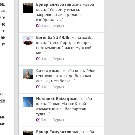
көш
Ернар Елмуратов
жаңа жазба
қосты: "Узнаем у имама:
ның
запрещено ли в религии
еге
изображать ..."
іне
3 жыл бұрын
ете
тан
Бөгенбай ЗИЯЛЫ
жаңа жазба
қосты: "День бороды: история
ен»
неотъемлемой части мужской
мо..."
3 жыл бұрын
Cаттар
жаңа жазба қосты: "Әке
гені жүктілік кезінде болашақ
ананың метаболиз..."
3 жыл бұрын
алы
Nurqanat Baizaq
жаңа жазба
нің
қосты: "Ерлан Мазан: Қытай
азаматтығынан бас тартқан
тұлға..."
қын
3 жыл бұрын
тын
Ернар Елмуратов
жаңа жазба