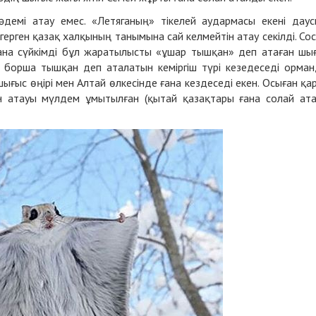
демі атау емес. «Летяганың» тікелей аудармасы екені даус
ерген қазақ халқының танымына сай келмейтін атау секілді. Со
ғана сүйкімді бұл жаратылысты «ұшар тышқан» деп атаған шы
е борша тышқан деп аталатын кеміргіш түрі кезедеседі орма
 шығыс өңірі мен Алтай өлкесінде ғана кездеседі екен. Осыған қа
н атауы мүлдем ұмытылған (қытай қазақтары ғана солай ат