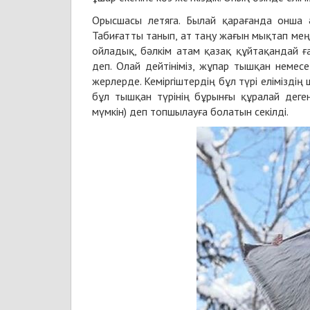
Орысшасы летяга. Былай қарағанда онша ә
Табиғатты танып, ат таңу жағын мықтап меңг
ойладық, бәлкім атам қазақ құйтақандай 
деп. Олай дейтініміз, жұпар тышқан немес
жерлерде. Кеміргіштердің бұл түрі еліміздің
бұл тышқан түрінің бұрынғы құралай деге
мүмкін) деп топшылауға болатын секілді.