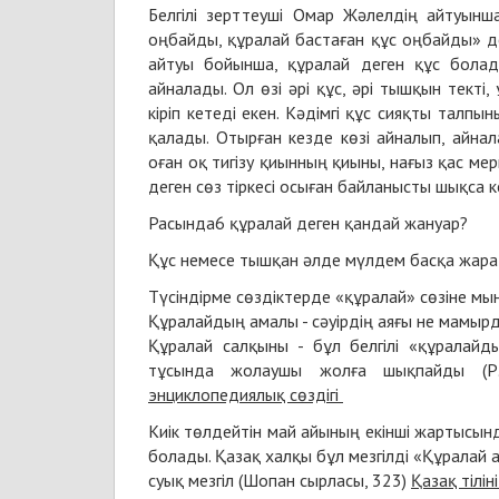
Белгілі зерттеуші Омар Жәлелдің айтуынш
оңбайды, құралай бастаған құс оңбайды» д
айтуы бойынша, құралай деген құс болад
айналады. Ол өзі әрі құс, әрі тышқын текті
кіріп кетеді екен. Кәдімгі құс сияқты талп
қалады. Отырған кезде көзі айналып, айна
оған оқ тигізу қиынның қиыны, нағыз қас ме
деген сөз тіркесі осыған байланысты шықса кер
Расында6 құралай деген қандай жануар?
Құс немесе тышқан әлде мүлдем басқа жара
Түсіндірме сөздіктерде «құралай» сөзіне мы
Құралайдың амалы
- сәуірдің аяғы не мамы
Құралай салқыны
- бұл белгілі «құралайд
тұсында жолаушы жолға шықпайды (Р.
энциклопедиялық сөздігі
Киік төлдейтін май айының екінші жартысын
болады. Қазақ халқы бұл мезгілді «Құралай а
суық мезгіл (Шопан сырласы, 323)
Қазақ тілін