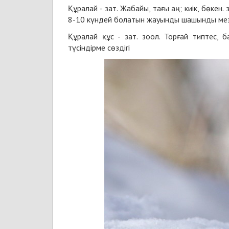
Құралай
- зат. Жабайы, тағы аң; киік, бөкен
8-10 күндей болатын жауынды шашынды мезг
Құралай
құс - зат. зоол. Торғай типтес, ба
түсіндірме сөздігі