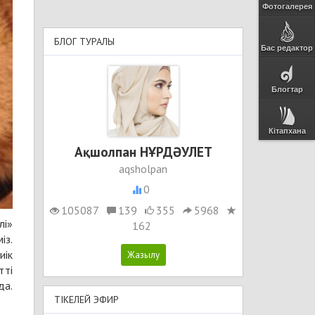
Фотогалерея
БЛОГ ТУРАЛЫ
Бас редактор
Блогтар
Кітапхана
Ақшолпан НҰРДӘУЛЕТ
aqsholpan
0
105087
139
355
5968
лі»
162
із.
иік
тті
да.
ТІКЕЛЕЙ ЭФИР