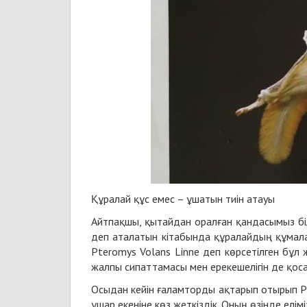
Құралай құс емес – ұшатын тиін атауы
Айтпақшы, қытайдан оралған қандасымыз біл
деп аталатын кітабында құралайдың құмал
Pteromys Volans Linne деп көрсетілген бұл
жалпы сипаттамасы мен ерекешелігін де қоса 
Осыдан кейін ғаламторды ақтарып отырып
P
ұшар екеніне көз жеткіздік. Оның өзінде елі