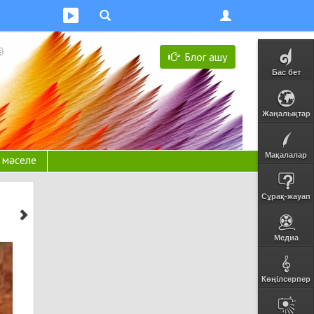
а
Блог ашу
Бас бет
Жаңалықтар
Мақалалар
н мәселе
Сұрақ-жауап
Медиа
Көңілсерпер