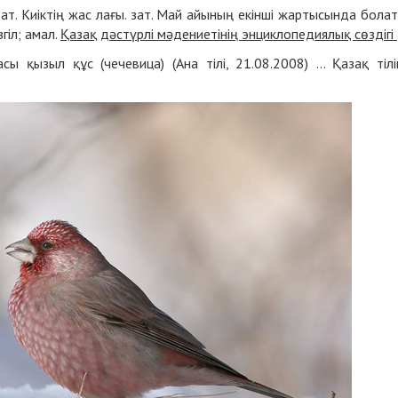
. зат. Киіктің жас лағы. зат. Май айының екінші жартысында бола
іл; амал.
Қазақ дәстүрлі мәдениетінің энциклопедиялық сөздігі
сы қызыл құс (чечевица) (Ана тілі, 21.08.2008) … Қазақ тілі