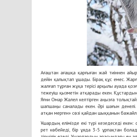
Ағаштан ағашқа қарғыған жай тиіннен айы
дейін қалықтап ұшады. Бірақ құс емес. Жар
жалғап тұрған жұқа терісі арқылы ауада қо
тежеуіш қызметін атқарады екен. Құстардың
Яғни Омар Жәлел келтірген аңызға толықтай с
шапшаңы саналады екен. Әрі шағын денелі.
атқан мерген» сөзі қайдан шыққанын бажайла
Ұшардың елімізде екі түрі кезедеседі екен: се
рет көбейеді, бір ұяда 3-5 ұрпақтан болад
тіршілік етеді. Ұшарлардың арасындағы ең ал