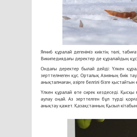
Яғни6 құралай дегеніміз киіктің төлі, та
Википедиядағы деректер де құралайдың құс
Ондағы деректер былай дейді: Үлкен құралай
зерттелмеген құс. Орталық Азияның биік тау
анықталмаған, әзірге белгілі бізге қыстайты
Үлкен құралай өте сирек кездеседі. Қысқы
аулау оңай. Аз зерттелген бұл түрді қорғ
анықтау қажет. Қазақстанның Қызыл кітабына 