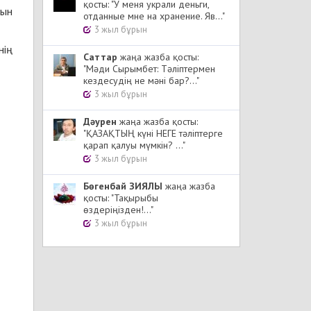
қосты: "У меня украли деньги,
тын
отданные мне на хранение. Яв..."
3 жыл бұрын
нің
Cаттар
жаңа жазба қосты:
"Мәди Сырымбет: Тәліптермен
кездесудің не мәні бар?..."
3 жыл бұрын
Дәурен
жаңа жазба қосты:
"ҚАЗАҚТЫҢ күні НЕГЕ тәліптерге
қарап қалуы мүмкін? ..."
3 жыл бұрын
Бөгенбай ЗИЯЛЫ
жаңа жазба
қосты: "Тақырыбы
өздеріңізден!..."
3 жыл бұрын