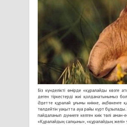
Біз күнделікті өмірде «құралайды көзге 
деген тіркестерді жиі қолданатынымыз болм
Әдетте құралай ұғымы киікке, ақбөкенге қ
төлдейтін уақытта ауа райы күрт бұзылады.
пайдаланып дүниеге келген киік төлі аман-е
«Құралайдың салқыны», «құралайдың желі» 