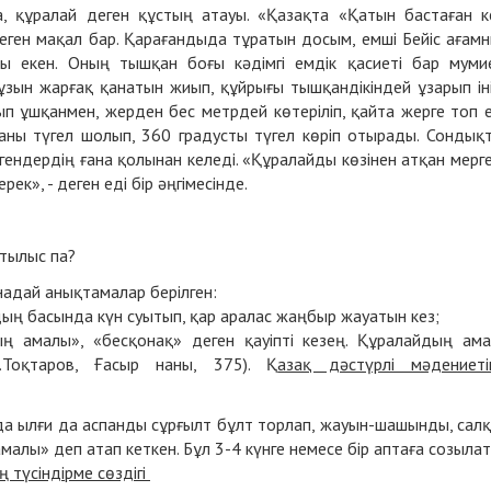
а, құралай деген құстың атауы. «Қазақта «Қатын бастаған 
еген мақал бар. Қарағандыда тұратын досым, емші Бейіс ағам
ы екен. Оның тышқан боғы кәдімгі емдік қасиеті бар муми
, ұзын жарғақ қанатын жиып, құйрығы тышқандікіндей ұзарып ін
ынып ұшқанмен, жерден бес метрдей көтеріліп, қайта жерге топ 
ланы түгел шолып, 360 градусты түгел көріп отырады. Сондық
ргендердің ғана қолынан келеді. «Құралайды көзінен атқан мерг
ек», - деген еді бір әңгімесінде.
тылыс па?
надай анықтамалар берілген:
рдың басында күн суытып, қар аралас жаңбыр жауатын кез;
ың амалы», «бесқонақ» деген қауіпті кезең. Құралайдың ам
Тоқтаров, Ғасыр наны, 375). Қ
азақ дәстүрлі мәдениеті
да ылғи да аспанды сұрғылт бұлт торлап, жауын-шашынды, сал
малы» деп атап кеткен. Бұл 3-4 күнге немесе бір аптаға созыла
ің түсіндірме сөздігі