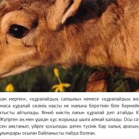
атқан мерген», «құралайдың салқыны» немесе «құралайдың же
аса құралай сөзінің нақты не мағына беретінін біле бермейм
атысты айтылады. Яғни6 киіктің лағын құралай деп атайды. К
 Жүгірген аң мен ұшқан құс жорыққа шыға алмай қалады. Осы сә
сен аяқтанып, үйірге қосылады деген түсінік бар халық арасын
ұғымдары осыған байланысты пайда болған.