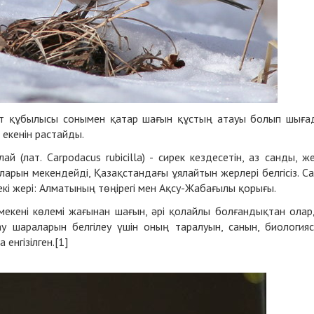
биғат құбылысы сонымен қатар шағын құстың атауы болып шыға
 екенін растайды.
 (лат. Carpodacus rubicilla) - сирек кездесетін, аз санды, ж
ларын мекендейді, Қазақстандағы ұялайтын жерлері белгісіз. С
н екі жері: Алматының төңірегі мен Ақсу-Жабағылы қорығы.
 мекені көлемі жағынан шағын, әрі қолайлы болғандықтан ола
ау шараларын белгілеу үшін оның таралуын, санын, биология
енгізілген.[1]