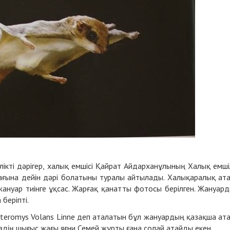
ікті дәрігер, халық емшісі Қайрат Айдарханұлының Халық емшіл
ағына дейін дәрі болатыны туралы айтылады. Халықаралық ат
 жануар тиінге ұқсас. Жарғақ қанатты фотосы берілген. Жануар
беріпті.
teromys Volans Linne
деп аталатын бұл жануардың қазақша ат
міздің шығыс жағы яғни Семей жұрты ғана солай атайды екен.