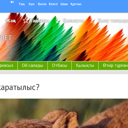
Таң
Күн
Бесін
Екінті
Шам
Құптан
Жаңа
Таңдаулы
Қызықты
Қызу талқыд
УЛЕТ
риясыз
Ой салады
Отбасы
Қызықты
Өткір тұрға
жаратылыс?