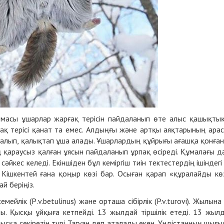
рмасы ұшарлар жарғақ терісін пайдаланып өте алыс қашықты
ғақ терісі қанат та емес. Алдыңғы және артқы аяқтарының ара
зғалып, қалықтап ұша алады. Ұшарлардың құйрығы ағашқа қонға
 қараусыз қалған ұясын пайдаланып ұрпақ өсіреді. Құмалағы дә
әйкес келеді. Екіншіден бұл кеміргіш тиін тектестердің ішіндегі
 Кішкентей ғана қоңыр көзі бар. Осыған қарап «құралайды кө
й беріңіз.
мейлік (Р.v.betulinus) және орташа сібірлік (P.v.turovi). Жылына 
ы. Қысқы ұйқыға кетпейді. 13 жылдай тіршілік етеді. 13 жыл
ысқа секіретін түрі Тагуан деп аталады екен. Үндістанның шығы