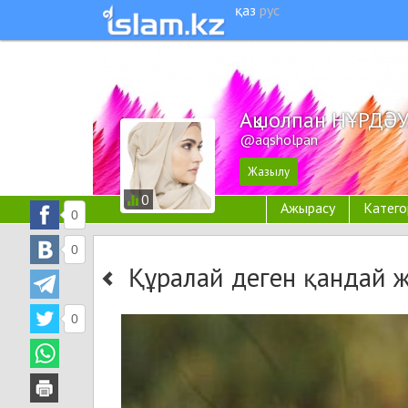
қаз
рус
Ақшолпан НҰРДӘ
@aqsholpan
0
Ажырасу
Катего
0
0
Құралай деген қандай 
0