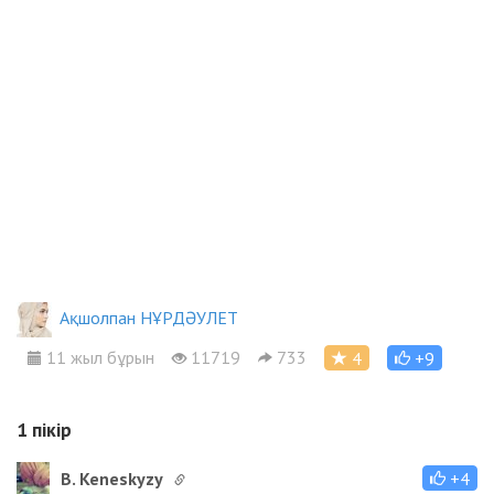
Ақшолпан НҰРДӘУЛЕТ
11 жыл бұрын
11719
733
4
+9
1
пікір
B. Keneskyzy
+4