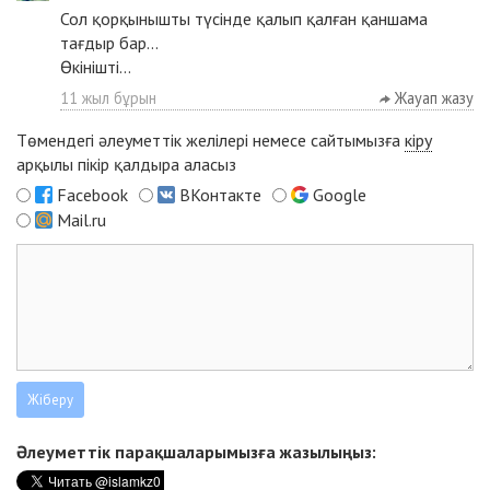
Сол қорқынышты түсінде қалып қалған қаншама
тағдыр бар...
Өкінішті...
11 жыл бұрын
Жауап жазу
Төмендегі әлеуметтік желілері немесе сайтымызға
кіру
арқылы пікір қалдыра аласыз
Facebook
ВКонтакте
Google
Mail.ru
Әлеуметтік парақшаларымызға жазылыңыз: