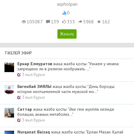
aqsholpan
0
105087
139
355
5968
162
ТІКЕЛЕЙ ЭФИР
Ернар Елмуратов
жаңа жазба қосты: "Узнаем у имама:
запрещено ли в религии изображать ..."
3 жыл бұрын
Бөгенбай ЗИЯЛЫ
жаңа жазба қосты: "День бороды:
история неотъемлемой части мужской мо..."
3 жыл бұрын
Cаттар
жаңа жазба қосты: "Әке гені жүктілік кезінде
болашақ ананың метаболиз..."
3 жыл бұрын
Nurqanat Baizaq
жаңа жазба қосты: "Ерлан Мазан: Қытай