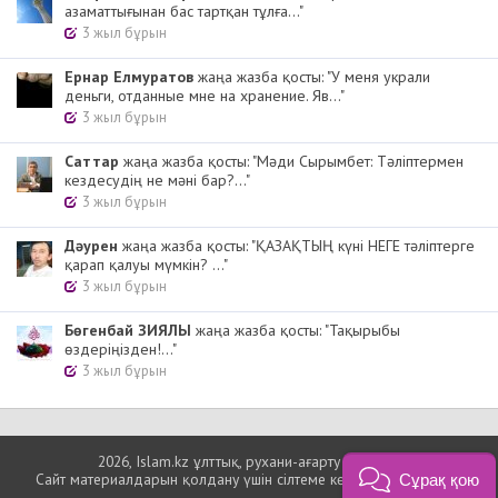
азаматтығынан бас тартқан тұлға..."
3 жыл бұрын
Ернар Елмуратов
жаңа жазба қосты: "У меня украли
деньги, отданные мне на хранение. Яв..."
3 жыл бұрын
Cаттар
жаңа жазба қосты: "Мәди Сырымбет: Тәліптермен
кездесудің не мәні бар?..."
3 жыл бұрын
Дәурен
жаңа жазба қосты: "ҚАЗАҚТЫҢ күні НЕГЕ тәліптерге
қарап қалуы мүмкін? ..."
3 жыл бұрын
Бөгенбай ЗИЯЛЫ
жаңа жазба қосты: "Тақырыбы
өздеріңізден!..."
3 жыл бұрын
2026, Islam.kz ұлттық, рухани-ағарту порталы
Сайт материалдарын қолдану үшін сілтеме көрсетуіңіз міндетті.
Сұрақ қою