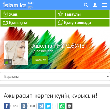
қаз
рус
Жаңа
Таңдаулы
Қызықты
Қызу талқыда
Ақшолпан НҰРДӘУЛЕТ
@aqsholpan
0
Ажырасып көрген күнің құрысын!
723
100
1