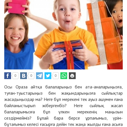
0
0
0
Осы Ораза айтқа балаларыңыз бен ата-аналарыңызға,
туған-туыстарыңыз бен жақындарыңызға сыйлықтар
жасадыңыздар ма? Неге бұл мерекені тек ауыз ашумен ғана
байланыстырып жібергенбіз? Неге сыйлық жасап
балаларымызға бұл үлкен мерекенің маңызын
сездірмейміз? Бұлай бара берсе ұрпағымыз, үрім-
бұтағымыз келесі ғасырға дейін тек жаңа жылды ғана асыға