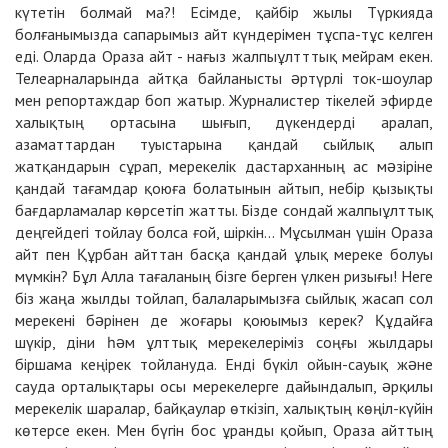
күтетін болмай ма?! Есімде, қайбір жылы Түркияда
болғанымызда сапарымыз айт күндерімен тұспа-тұс келген
еді. Оларда Ораза айт - нағыз жалпыұлтттық мейрам екен.
Телеарналарында айтқа байланысты əртүрлі ток-шоулар
мен репортаждар боп жатыр. Журналистер тікелей эфирде
халықтың ортасына шығып, дүкендерді аралап,
азаматтардан туыстарына қандай сыйлық алып
жатқандарын сұрап, мерекелік дастарханның ас мəзіріне
қандай тағамдар қоюға болатынын айтып, небір қызықты
бағдарламалар көрсетіп жатты. Бізде сондай жалпыұлттық
деңгейдегі тойлау болса ғой, шіркін... Мұсылман үшін Ораза
айт пен Құрбан айттан басқа қандай ұлық мереке болуы
мүмкін? Бұл Алла тағаланың бізге берген үлкен ризығы! Неге
біз жаңа жылды тойлап, балаларымызға сыйлық жасап сол
мерекені бəрінен де жоғары қоюымыз керек? Құдайға
шүкір, діни һəм ұлттық мерекелеріміз соңғы жылдары
біршама кеңірек тойлануда. Енді бүкіл ойын-сауық жəне
сауда орталықтары осы мерекелерге дайындалып, əрқилы
мерекелік шаралар, байқаулар өткізіп, халықтың көңіл-күйін
көтерсе екен. Мен бүгін бос ұранды қойып, Ораза айттың