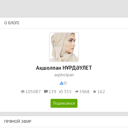
О БЛОГЕ
Ақшолпан НҰРДӘУЛЕТ
aqsholpan
0
105087
139
355
5968
162
ПРЯМОЙ ЭФИР