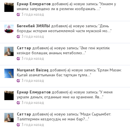
Ернар Елмуратов
добавил(-а) новую запись: "Узнаем у
имама: запрещено ли в религии изображать ..."
3 года назад
Бөгенбай ЗИЯЛЫ
добавил(-а) новую запись: "День
бороды: история неотъемлемой части мужской мо..."
3 года назад
Cаттар
добавил(-а) новую запись: "Әке гені жүктілік
кезінде болашақ ананың метаболиз..."
3 года назад
Nurqanat Baizaq
добавил(-а) новую запись: "Ерлан Мазан:
Қытай азаматтығынан бас тартқан тұлға..."
3 года назад
Ернар Елмуратов
добавил(-а) новую запись: "У меня
украли деньги, отданные мне на хранение. Яв..."
3 года назад
Cаттар
добавил(-а) новую запись: "Мәди Сырымбет:
Тәліптермен кездесудің не мәні бар?..."
3 года назад