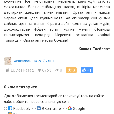
құрметіне əрі туыстарыма мерекелік көңіл-күй сыйлау
мақсатында бəріне сыйлықтар жасап, кішігірім мерекелік
дастархан жайдым. Үлкен қызым: "Ораза айт - жақсы
мереке екен!" -деп, қуанып кетті. Ал екі жасар кіші қызым
сыйлықтарын қызғанып, біразға дейін қолында ұстап жүріп,
шоколадтарын əбден ерітіп, үстіне жағып, бəрімізді
қылықтарымен күлдірді. Мерекені осылайша көңілді
тойладық! Ораза айт қабыл болсын!
Кәмшат Тасболат
Ақшолпан НҰРДӘУЛЕТ
10 лет назад
6751
0
0
+1
0
комментариев
Для добавления комментарий
авторизируйтесь
на сайте
либо войдите через социальную сеть
Facebook
ВКонтакте
Google