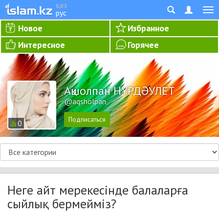
қаз
рус
Новое
Избранное
Интересное
Горячее
Ақшолпан НҰРДӘУЛЕТ
@aqsholpan
0
Неге айт мерекесінде балаларға
сыйлық бермейміз?