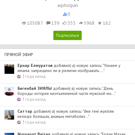
aqsholpan
0
105087
139
355
5968
162
ПРЯМОЙ ЭФИР
Ернар Елмуратов
добавил(-а) новую запись: "Узнаем у
имама: запрещено ли в религии изображать ..."
3 года назад
Бөгенбай ЗИЯЛЫ
добавил(-а) новую запись: "День
бороды: история неотъемлемой части мужской мо..."
3 года назад
Cаттар
добавил(-а) новую запись: "Әке гені жүктілік
кезінде болашақ ананың метаболиз..."
3 года назад
Nurqanat Baizaq
добавил(-а) новую запись: "Ерлан Мазан: