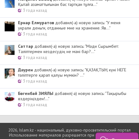
Қытай азаматтығынан бас тартқан тұлға..."
3 года назад
Ернар Елмуратов
добавил(-а) новую запись: "У меня
украли деньги, отданные мне на хранение. Яв..."
3 года назад
Cаттар
добавил(-а) новую запись: "Мәди Сырымбет:
Тәліптермен кездесудің не мәні бар?..."
3 года назад
Дәурен
добавил(-а) новую запись: "ҚАЗАҚТЫҢ күні НЕГЕ
тәліптерге қарап қалуы мүмкін? ..."
3 года назад
Бөгенбай ЗИЯЛЫ
добавил(-а) новую запись: "Тақырыбы
өздеріңізден!..."
3 года назад
2026, Islam.kz - национальный, духовно-просветительский портал
Использование материалов разрешается при условии ссылки на