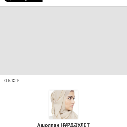
О БЛОГЕ
Ақшолпан НҰРДӘУЛЕТ