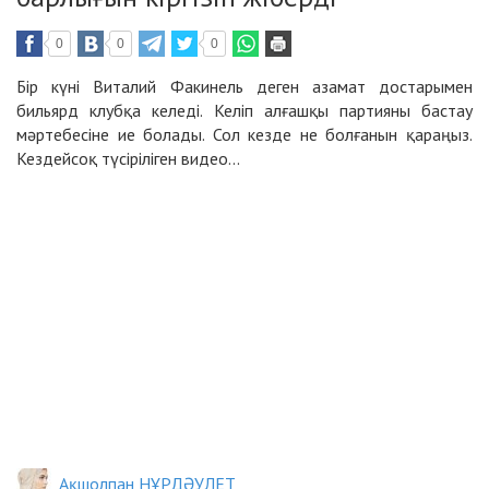
0
0
0
Бір күні Виталий Факинель деген азамат достарымен
бильярд клубқа келеді. Келіп алғашқы партияны бастау
мәртебесіне ие болады. Сол кезде не болғанын қараңыз.
Кездейсоқ түсіріліген видео...
Ақшолпан НҰРДӘУЛЕТ