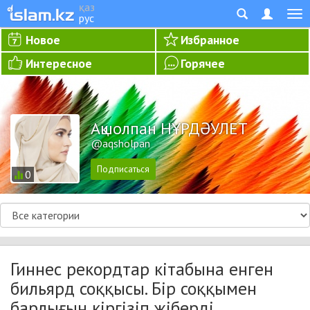
қаз
рус
Новое
Избранное
Интересное
Горячее
Ақшолпан НҰРДӘУЛЕТ
@aqsholpan
0
Гиннес рекордтар кітабына енген
бильярд соққысы. Бір соққымен
барлығын кіргізіп жіберді