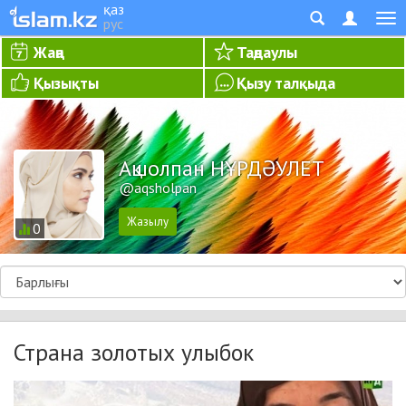
қаз
рус
Жаңа
Таңдаулы
Қызықты
Қызу талқыда
Ақшолпан НҰРДӘУЛЕТ
@aqsholpan
0
Страна золотых улыбок