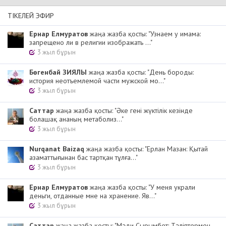
ТІКЕЛЕЙ ЭФИР
Ернар Елмуратов
жаңа жазба қосты: "Узнаем у имама:
запрещено ли в религии изображать ..."
3 жыл бұрын
Бөгенбай ЗИЯЛЫ
жаңа жазба қосты: "День бороды:
история неотъемлемой части мужской мо..."
3 жыл бұрын
Cаттар
жаңа жазба қосты: "Әке гені жүктілік кезінде
болашақ ананың метаболиз..."
3 жыл бұрын
Nurqanat Baizaq
жаңа жазба қосты: "Ерлан Мазан: Қытай
азаматтығынан бас тартқан тұлға..."
3 жыл бұрын
Ернар Елмуратов
жаңа жазба қосты: "У меня украли
деньги, отданные мне на хранение. Яв..."
3 жыл бұрын
Cаттар
жаңа жазба қосты: "Мәди Сырымбет: Тәліптермен