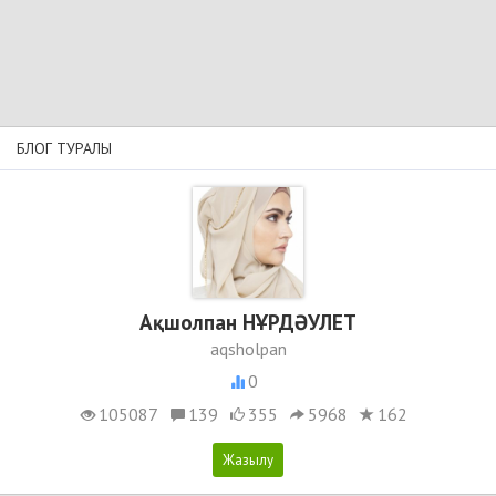
БЛОГ ТУРАЛЫ
Ақшолпан НҰРДӘУЛЕТ
aqsholpan
0
105087
139
355
5968
162