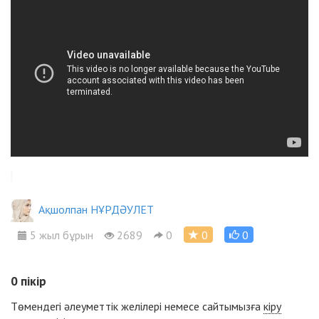
Ақшолпан НҰРДӘУЛЕТ
5 жыл бұрын
2689
0
0
0
0
пікір
Төмендегі әлеуметтік желілері немесе сайтымызға
кіру