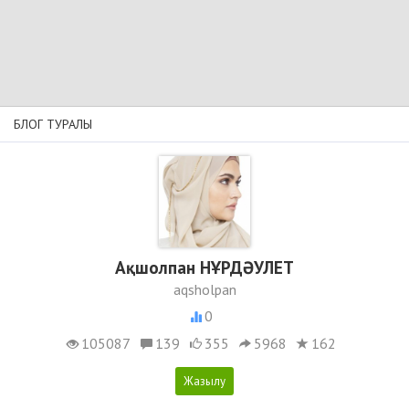
БЛОГ ТУРАЛЫ
Ақшолпан НҰРДӘУЛЕТ
aqsholpan
0
105087
139
355
5968
162