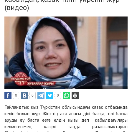
(видео)
0
0
0
Тайландтық қыз Түркістан облысындағы қазақ отбасында
келін болып жүр. Жігіттің ата-анасы діні басқа, тілі басқа
аруды әу баста өзге елдің қызы деп қабылдағылары
келмегенімен, қазіргі таңда ризашылықтарын