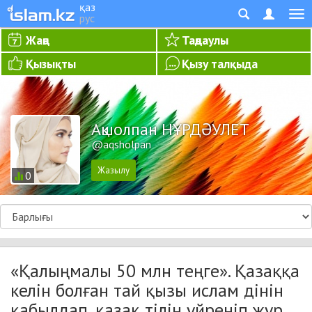
қаз
рус
Жаңа
Таңдаулы
Қызықты
Қызу талқыда
Ақшолпан НҰРДӘУЛЕТ
@aqsholpan
0
«Қалыңмалы 50 млн теңге». Қазаққа
келін болған тай қызы ислам дінін
қабылдап, қазақ тілін үйреніп жүр