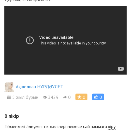
Ақшолпан НҰРДӘУЛЕТ
5 жыл бұрын
3429
0
0
0
0
пікір
Төмендегі әлеуметтік желілері немесе сайтымызға
кіру