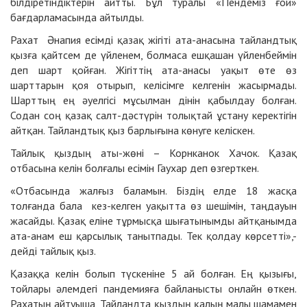
білдіретіндіктерін айтты. Бұл туралы «Пендеміз ғой»
бағдарламасында айтылды.
Рахат Әнапия есімді қазақ жігіті ата-анасына тайландтық
қызға қайтсем де үйленем, болмаса ешқашан үйленбеймін
деп шарт қойған. Жігіттің ата-анасы уақыт өте өз
шарттарын қоя отырып, келісімге келгенін жасырмады.
Шарттың ең әуелгісі мұсылман дінін қабылдау болған.
Содан соң қазақ салт-дәстүрін толықтай ұстану керектігін
айтқан. Тайландтық қыз барлығына көнуге келіскен.
Тайлық қыздың аты-жөні – Корнканок Хачок. Қазақ
отбасына келін болғалы есімін Гаухар деп өзгерткен.
«Отбасында жалғыз баламын. Біздің елде 18 жасқа
толғанда бала кез-келген уақытта өз шешімін, таңдауын
жасайды. Қазақ еліне тұрмысқа шығатынымды айтқанымда
ата-анам еш қарсылық танытпады. Тек қолдау көрсетті»,-
дейді тайлық қыз.
Қазаққа келін болып түскеніне 5 ай болған. Ең қызығы,
тойлары әлемдегі пандемияға байланысты онлайн өткен.
Рахатың айтуыша, Тайландта қыздың қалың малы шамамен