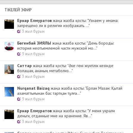
ТІКЕЛЕЙ ЭФИР
Ернар Елмуратов
жаңа жазба қосты: "Узнаем у имама:
запрещено ли в религии изображать ..."
3 жыл бұрын
Бөгенбай ЗИЯЛЫ
жаңа жазба қосты: "День бороды:
история неотъемлемой части мужской мо..."
3 жыл бұрын
Cаттар
жаңа жазба қосты: "Әке гені жүктілік кезінде
болашақ ананың метаболиз..."
3 жыл бұрын
Nurqanat Baizaq
жаңа жазба қосты: "Ерлан Мазан: Қытай
азаматтығынан бас тартқан тұлға..."
3 жыл бұрын
Ернар Елмуратов
жаңа жазба қосты: "У меня украли
деньги, отданные мне на хранение. Яв..."
3 жыл бұрын