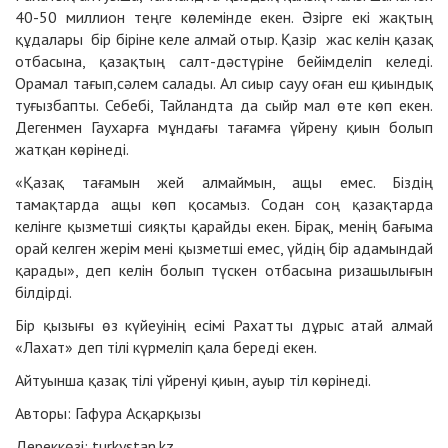
40-50 миллион теңге көлемінде екен. Әзірге екі жақтың
құдалары бір біріне келе алмай отыр. Қазір жас келін қазақ
отбасына, қазақтың салт-дәстүріне бейімделіп келеді.
Орамал тағып,сәлем салады. Ал сиыр сауу оған еш қиындық
туғызбапты. Себебі, Тайландта да сыйр мал өте көп екен.
Дегенмен Гаухарға мұндағы тағамға үйрену қиын болып
жатқан көрінеді.
«Қазақ тағамын жей алмаймын, ащы емес. Біздің
тамақтарда ащы көп қосамыз. Содан соң қазақтарда
келінге қызметші сияқты қарайды екен. Бірақ, менің бағыма
орай келген жерім мені қызметші емес, үйдің бір адамындай
қарады», деп келін болып түскен отбасына ризашылығын
білдірді.
Бір қызығы өз күйеуінің есімі Рахатты дұрыс атай алмай
«Лахат» деп тілі күрмеліп қала береді екен.
Айтуынша қазақ тілі үйренуі қиын, ауыр тіл көрінеді.
Авторы: Гафура Асқарқызы
Дереккөзі: turkystan.kz