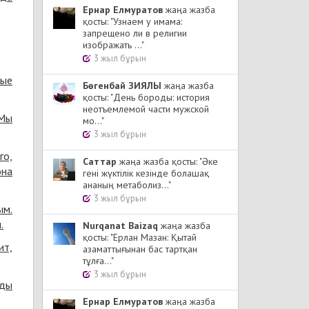
Ернар Елмуратов
жаңа жазба
қосты: "Узнаем у имама:
запрещено ли в религии
изображать ..."
3 жыл бұрын
рые
Бөгенбай ЗИЯЛЫ
жаңа жазба
қосты: "День бороды: история
неотъемлемой части мужской
 Мы
мо..."
3 жыл бұрын
го,
Cаттар
жаңа жазба қосты: "Әке
она
гені жүктілік кезінде болашақ
ананың метаболиз..."
3 жыл бұрын
ым.
.
Nurqanat Baizaq
жаңа жазба
қосты: "Ерлан Мазан: Қытай
ит,
азаматтығынан бас тартқан
тұлға..."
3 жыл бұрын
еды
Ернар Елмуратов
жаңа жазба