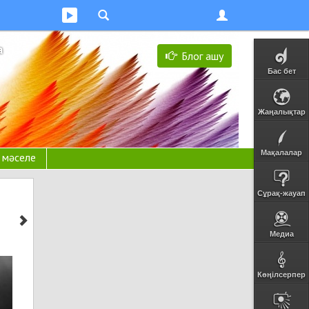
а
Блог ашу
Бас бет
Жаңалықтар
Мақалалар
н мәселе
Сұрақ-жауап
Медиа
Көңілсерпер