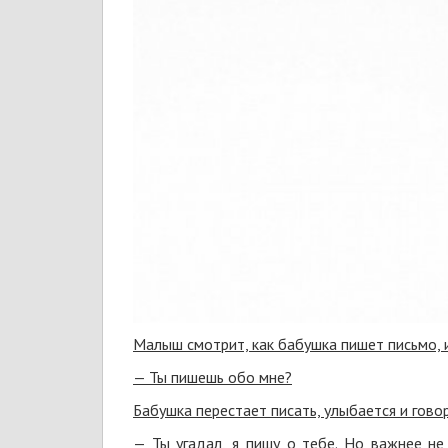
Малыш смотрит, как бабушка пишет письмо, 
— Ты пишешь обо мне?
Бабушка перестает писать, улыбается и говор
— Ты угадал, я пишу о тебе. Но важнее не 