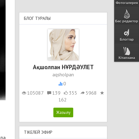
Фотогалерея
БЛОГ ТУРАЛЫ
Бас редактор
Блогтар
Кітапхана
Ақшолпан НҰРДӘУЛЕТ
aqsholpan
0
105087
139
355
5968
162
ТІКЕЛЕЙ ЭФИР
гда