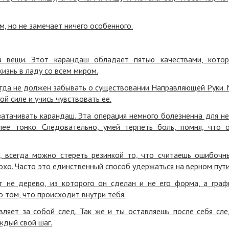
 но не замечает ничего особенного.
а вещи. Этот карандаш обладает пятью качествами, кото
изнь в ладу со всем миром.
огда не должен забывать о существовании Направляющей Руки.
й силе и учись чувствовать ее.
затачивать карандаш. Эта операция немного болезненна для не
ее тонко. Следовательно, умей терпеть боль, помня, что 
, всегда можно стереть резинкой то, что считаешь ошибочн
лохо. Часто это единственный способ удержаться на верном пути
 не дерево, из которого он сделан и не его форма, а граф
 том, что происходит внутри тебя.
вляет за собой след. Так же и ты оставляешь после себя сл
ждый свой шаг.