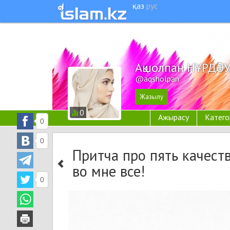
қаз
рус
Ақшолпан НҰРДӘ
@aqsholpan
0
Ажырасу
Катего
0
0
Притча про пять качест
во мне все!
0