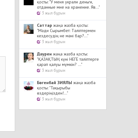
қосты: "У меня украли деньги,
отданные мне на хранение. Яв..."
3 жыл бұрын
Cаттар
жаңа жазба қосты:
"Мәди Сырымбет: Тәліптермен
кездесудің не мәні бар?..."
3 жыл бұрын
Дәурен
жаңа жазба қосты:
"ҚАЗАҚТЫҢ күні НЕГЕ тәліптерге
қарап қалуы мүмкін? ..."
3 жыл бұрын
Бөгенбай ЗИЯЛЫ
жаңа жазба
қосты: "Тақырыбы
өздеріңізден!..."
3 жыл бұрын