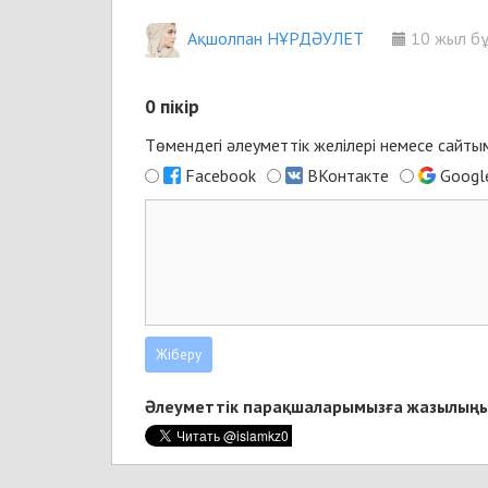
Ақшолпан НҰРДӘУЛЕТ
10 жыл б
0
пікір
Төмендегі әлеуметтік желілері немесе сайт
Facebook
ВКонтакте
Googl
Әлеуметтік парақшаларымызға жазылыңы