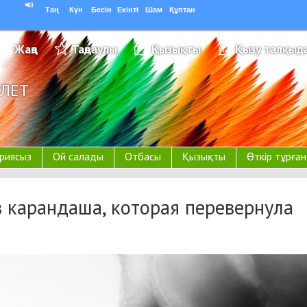
Таң
Күн
Бесін
Екінті
Шам
Құптан
Жаңа
Таңдаулы
Қызықты
Қызу талқыд
УЛЕТ
риясыз
Ой салады
Отбасы
Қызықты
Өткір тұрға
в карандаша, которая перевернула