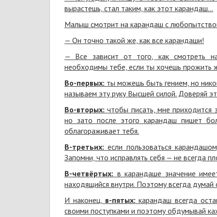
вырастешь, стал таким, как этот карандаш…
Малыш смотрит на карандаш с любопытством,
— Он точно такой же, как все карандаши!
— Все зависит от того, как смотреть н
необходимы тебе, если ты хочешь прожить ж
Во-первых:
ты можешь быть гением, но ник
называем эту руку Высшей силой. Доверяй это
Во-вторых:
чтобы писать, мне приходится 
но зато после этого карандаш пишет бол
облагораживает тебя.
В-третьих:
если пользоваться карандашом
Запомни, что исправлять себя — не всегда п
В-четвёртых:
в карандаше значение имеет
находящийся внутри. Поэтому всегда думай о
И наконец,
в-пятых:
карандаш всегда оста
своими поступками и поэтому обдумывай ка