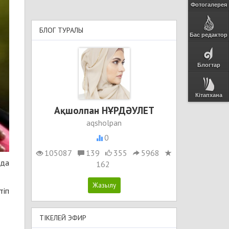
Фотогалерея
БЛОГ ТУРАЛЫ
Бас редактор
Блогтар
Кітапхана
Ақшолпан НҰРДӘУЛЕТ
aqsholpan
0
105087
139
355
5968
 да
162
тіп
ТІКЕЛЕЙ ЭФИР