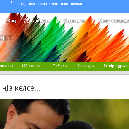
Таң
Күн
Бесін
Екінті
Шам
Құптан
Жаңа
Таңдаулы
Қызықты
Қызу талқыд
УЛЕТ
риясыз
Ой салады
Отбасы
Қызықты
Өткір тұрға
іңіз келсе…