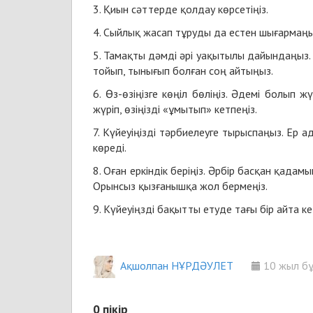
3. Қиын сәттерде қолдау көрсетіңіз.
4. Сыйлық жасап тұруды да естен шығармаңы
5. Тамақты дәмді әрі уақытылы дайындаңыз. 
тойып, тынығып болған соң айтыңыз.
6. Өз-өзіңізге көңіл бөліңіз. Әдемі болы
жүріп, өзіңізді «ұмытып» кетпеңіз.
7. Күйеуіңізді тәрбиелеуге тырыспаңыз. Ер 
көреді.
8. Оған еркіндік беріңіз. Әрбір басқан қада
Орынсыз қызғанышқа жол бермеңіз.
9. Күйеуіңзді бақытты етуде тағы бір айта 
Ақшолпан НҰРДӘУЛЕТ
10 жыл б
0
пікір