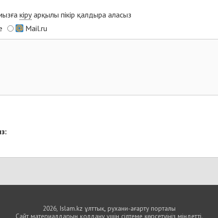
ымызға
кіру
арқылы пікір қалдыра аласыз
e
Mail.ru
з:
2026, Islam.kz ұлттық, рухани-ағарту порталы
Сайт материалдарын қолдану үшін сілтеме көрсетуіңіз міндетті.