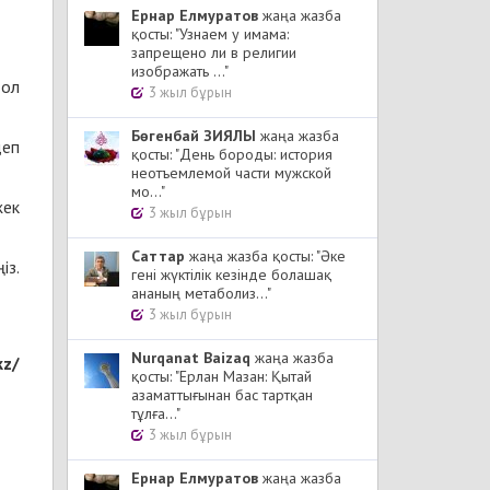
Ернар Елмуратов
жаңа жазба
қосты: "Узнаем у имама:
запрещено ли в религии
изображать ..."
 ол
3 жыл бұрын
Бөгенбай ЗИЯЛЫ
жаңа жазба
деп
қосты: "День бороды: история
неотъемлемой части мужской
мо..."
жек
3 жыл бұрын
Cаттар
жаңа жазба қосты: "Әке
із.
гені жүктілік кезінде болашақ
ананың метаболиз..."
3 жыл бұрын
Nurqanat Baizaq
жаңа жазба
kz/
қосты: "Ерлан Мазан: Қытай
азаматтығынан бас тартқан
тұлға..."
3 жыл бұрын
Ернар Елмуратов
жаңа жазба