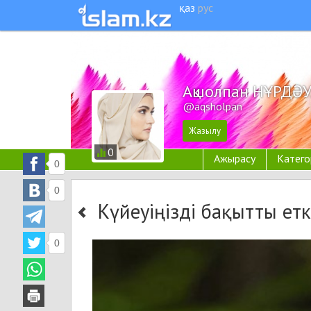
қаз
рус
Ақшолпан НҰРДӘ
@aqsholpan
0
Ажырасу
Катего
0
0
Күйеуіңізді бақытты етк
0