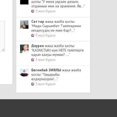
қосты: "У меня украли деньги,
отданные мне на хранение. Яв..."
3 жыл бұрын
Cаттар
жаңа жазба қосты:
"Мәди Сырымбет: Тәліптермен
кездесудің не мәні бар?..."
3 жыл бұрын
Дәурен
жаңа жазба қосты:
"ҚАЗАҚТЫҢ күні НЕГЕ тәліптерге
қарап қалуы мүмкін? ..."
3 жыл бұрын
Бөгенбай ЗИЯЛЫ
жаңа жазба
қосты: "Тақырыбы
өздеріңізден!..."
3 жыл бұрын