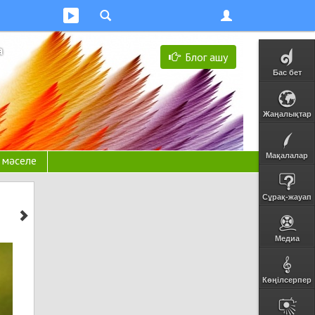
а
Блог ашу
Бас бет
Жаңалықтар
Мақалалар
н мәселе
Сұрақ-жауап
Медиа
Көңілсерпер