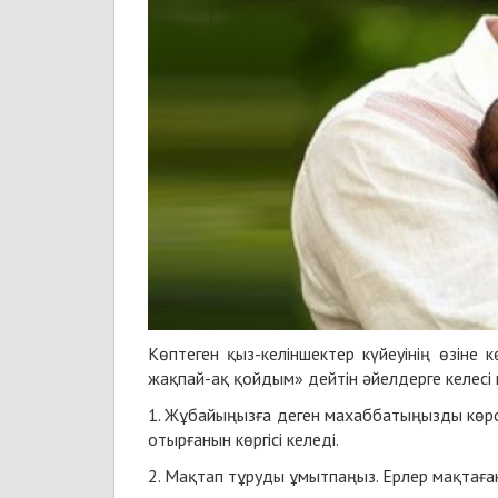
Көптеген қыз-келіншектер күйеуінің өзіне
жақпай-ақ қойдым» дейтін әйелдерге келесі 
1. Жұбайыңызға деген махаббатыңызды көрсете
отырғанын көргісі келеді.
2. Мақтап тұруды ұмытпаңыз. Ерлер мақтаға