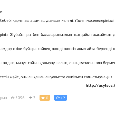
з.
Себебі қарны аш адам ашуланшақ келеді. Үйдегі мәселелеріңізді
п жүріңіз. Жұбайыңыз бен балаларыңыздың жағдайын жасаймын 
адамдар өзіне бұйыра сөйлеп, жөнді-жөнсіз ақыл айта бергенді 
мын аңдып, минут сайын қоңырау шалып, оның мазасын ала бермең
кететін жәйт, оны ешқашан ешуақытта ешкіммен салыстырмаңыз.
http://asylsoz.
ұрын
5096
2
0
+2