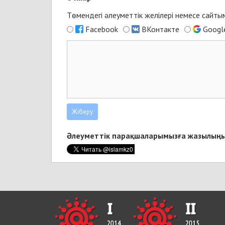
Төмендегі әлеуметтік желілері немесе сайт
Facebook
ВКонтакте
Googl
Әлеуметтік парақшаларымызға жазылыңы