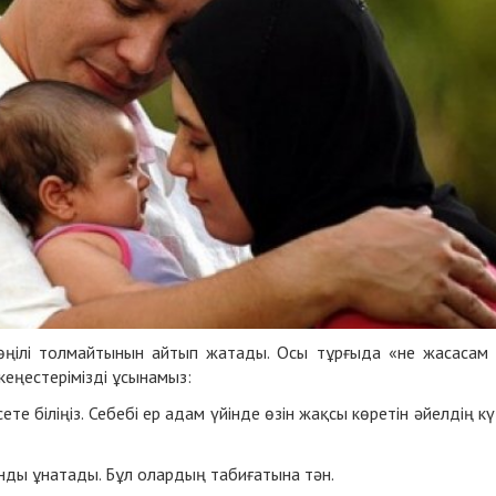
 көңілі толмайтынын айтып жатады. Осы тұрғыда «не жасасам
кеңестерімізді ұсынамыз:
 біліңіз. Себебі ер адам үйінде өзін жақсы көретін әйелдің кү
нды ұнатады. Бұл олардың табиғатына тән.