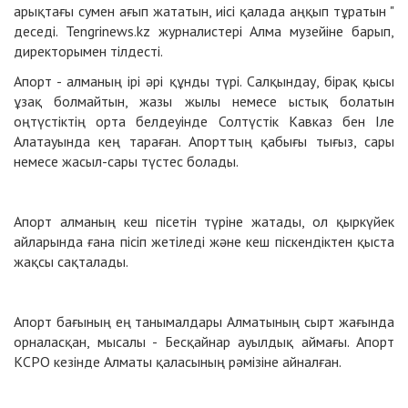
арықтағы сумен ағып жататын, иісі қалада аңқып тұратын "
деседі. Tengrinews.kz журналистері Алма музейіне барып,
директорымен тілдесті.
Апорт - алманың ірі әрі құнды түрі. Салқындау, бірақ қысы
ұзақ болмайтын, жазы жылы немесе ыстық болатын
оңтүстіктің орта белдеуінде Солтүстік Кавказ бен Іле
Алатауында кең тараған. Апорттың қабығы тығыз, сары
немесе жасыл-сары түстес болады.
Апорт алманың кеш пісетін түріне жатады, ол қыркүйек
айларында ғана пісіп жетіледі және кеш піскендіктен қыста
жақсы сақталады.
Апорт бағының ең танымалдары Алматының сырт жағында
орналасқан, мысалы - Бесқайнар ауылдық аймағы. Апорт
КСРО кезінде Алматы қаласының рәмізіне айналған.