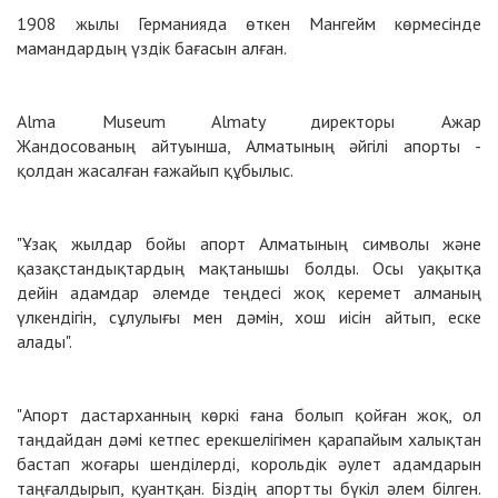
1908 жылы Германияда өткен Мангейм көрмесінде
мамандардың үздік бағасын алған.
Alma Museum Almaty директоры Ажар
Жандосованың
айтуынша, Алматының әйгілі апорты -
қолдан жасалған ғажайып құбылыс.
"Ұзақ жылдар бойы апорт Алматының символы және
қазақстандықтардың мақтанышы болды. Осы уақытқа
дейін адамдар әлемде теңдесі жоқ керемет алманың
үлкендігін, сұлулығы мен дәмін, хош иісін айтып, еске
алады".
"Апорт дастарханның көркі ғана болып қойған жоқ, ол
таңдайдан дәмі кетпес ерекшелігімен қарапайым халықтан
бастап жоғары шенділерді, корольдік әулет адамдарын
таңғалдырып, қуантқан. Біздің апортты бүкіл әлем білген.