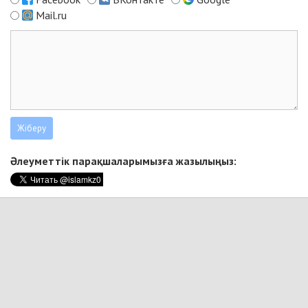
Mail.ru
Әлеуметтік парақшаларымызға жазылыңыз: