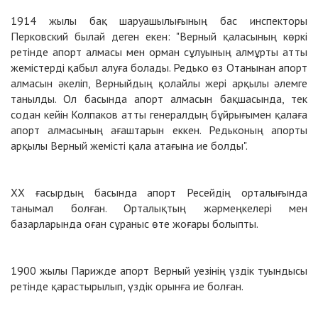
1914 жылы бақ шаруашылығының бас инспекторы
Перковский былай деген екен: "Верный қаласының көркі
ретінде апорт алмасы мен орман сұлуының алмұрты атты
жемістерді қабыл алуға болады. Редько өз Отанынан апорт
алмасын әкеліп, Верныйдың қолайлы жері арқылы әлемге
танылды. Ол басында апорт алмасын бақшасында, тек
содан кейін Колпаков атты генералдың бұйрығымен қалаға
апорт алмасының ағаштарын еккен. Редьконың апорты
арқылы Верный жемісті қала атағына ие болды".
ХХ ғасырдың басында апорт Ресейдің орталығында
танымал болған. Орталықтың жәрмеңкелері мен
базарларында оған сұраныс өте жоғары болыпты.
1900 жылы Парижде апорт Верный уезінің үздік туындысы
ретінде қарастырылып, үздік орынға ие болған.