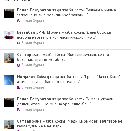
Ернар Елмуратов
жаңа жазба қосты: "Узнаем у имама:
запрещено ли в религии изображать ..."
3 жыл бұрын
Бөгенбай ЗИЯЛЫ
жаңа жазба қосты: "День бороды:
история неотъемлемой части мужской мо..."
3 жыл бұрын
Cаттар
жаңа жазба қосты: "Әке гені жүктілік кезінде
болашақ ананың метаболиз..."
3 жыл бұрын
Nurqanat Baizaq
жаңа жазба қосты: "Ерлан Мазан: Қытай
азаматтығынан бас тартқан тұлға..."
3 жыл бұрын
Ернар Елмуратов
жаңа жазба қосты: "У меня украли
деньги, отданные мне на хранение. Яв..."
3 жыл бұрын
Cаттар
жаңа жазба қосты: "Мәди Сырымбет: Тәліптермен
кездесудің не мәні бар?..."