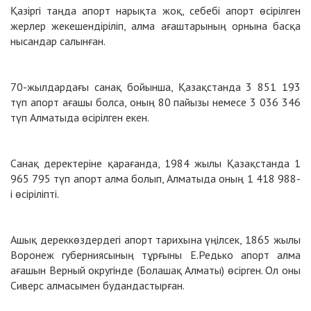
Қазіргі таңда апорт нарықта жоқ, себебі апорт өсірілген
жерлер жекешендіріліп, алма ағаштарының орнына басқа
нысандар салынған.
70-жылдардағы санақ бойынша, Қазақстанда 3 851 193
түп апорт ағашы болса, оның 80 пайызы немесе 3 036 346
түп Алматыда өсiрiлген екен.
Санақ деректеріне қарағанда, 1984 жылы Қазақстанда 1
965 795 түп апорт алма болып, Алматыда оның 1 418 988-
i өсiрiлiптi.
Ашық дереккөздердегі апорт тарихына үңілсек, 1865 жылы
Воронеж губерниясының тұрғыны Е.Редько апорт алма
ағашын Верный округінде (Болашақ Алматы) өсірген. Ол оны
Сиверс алмасымен будандастырған.