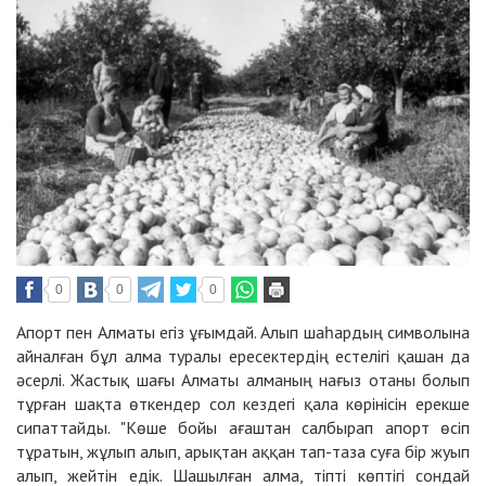
0
0
0
Апорт пен Алматы егіз ұғымдай. Алып шаһардың символына
айналған бұл алма туралы ересектердің естелігі қашан да
әсерлі. Жастық шағы Алматы алманың нағыз отаны болып
тұрған шақта өткендер сол кездегі қала көрінісін ерекше
сипаттайды. "Көше бойы ағаштан салбырап апорт өсіп
тұратын, жұлып алып, арықтан аққан тап-таза суға бір жуып
алып, жейтін едік. Шашылған алма, тіпті көптігі сондай