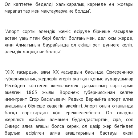
Ол көптеген беделді халықаралық көрмеде ең жоғары
марапаттар мен мақтауларға ие болды".
"Апорт сорты әлемдік жеміс өсіруде бірнеше ғасырдан
астам уақыттан бері белгілі болғанымен, дәл осы жерде,
яғни Алматының баурайында ол екінші рет дүниеге келіп,
әлемдік даңққа ие болды".
"ХІХ ғасырдың аяғы ХХ ғасырдың басында Семеречинск
губерниясының жерлерін игеріп жатқан қоныс аударушылар
Ресейден көптеген жеміс-жидек дақылының сорттарын
әкелген. 1865 жылы Воронеж губерниясынан келген
иммигрант Егор Васильевич Редько Верныйға апорт алма
ағашының бірнеше көшетін әкеліпті. Апорт оның отанында
басқа сорттардан көп ерекшеленбеген. Ол оларды
жергілікті жабайы алмамен будандастырған, сірә, сол
Сиверс алма ағашы болса керек, ол қазір жер бетіндегі
барлық өсірілген алма ағаштарының бастауы екені