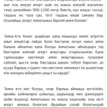
дәл осы жерде апорт үшін ең жақсы жағдай жасалған:
теңіз деңгейінен 900-1200 метр биіктік, күн жақсы түседі,
таудың ең таза суы, тіпті таудың кешкі самалы бар.
Осылайша, апорт Алматының бірегей өнімі болған".
"Алма-Ата Кеңес дәуірінде қала маңында жеміс өсіретін
алып алқаптар пайда бола бастаған кезде нағыз алма
бағына айналған қала болды. Алматыны айналдыра тау
бөктеріне жаппай апорт ағаштары отырғызылған. Қала
тұрғындары көктемде алма ағаштарының гүлдеуіне
сүйсініп, қыста олар бақтарда шаңғы тебуге баратын, ал
күзде барлық студент пен көптеген мемлекеттік қызметкер
егін жинауға жіберілген уақытты көрдік".
"Алма өте көп болды, олар барлық аймаққа жеткізіліп,
арнайы қоймаларға қойылды, шырындар мен джемдерге
дейін өңделді. Алматының ең жақсы кәдесыйы хош иісті
апорт алмасы болатын. Әрдайым солай болатындай