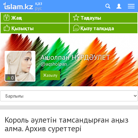
қаз
рус
Жаңа
Таңдаулы
Қызықты
Қызу талқыда
Ақшолпан НҰРДӘУЛЕТ
@aqsholpan
0
Король әулетін тамсандырған аңыз
алма. Архив суреттері