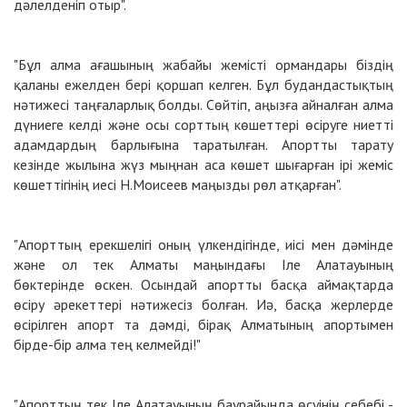
дәлелденіп отыр".
"Бұл алма ағашының жабайы жемісті ормандары біздің
қаланы ежелден бері қоршап келген. Бұл будандастықтың
нәтижесі таңғаларлық болды. Сөйтіп, аңызға айналған алма
дүниеге келді және осы сорттың көшеттері өсіруге ниетті
адамдардың барлығына таратылған. Апортты тарату
кезінде жылына жүз мыңнан аса көшет шығарған ірі жеміс
көшеттігінің иесі Н.Моисеев маңызды рөл атқарған".
"Апорттың ерекшелігі оның үлкендігінде, иісі мен дәмінде
және ол тек Алматы маңындағы Іле Алатауының
бөктерінде өскен. Осындай апортты басқа аймақтарда
өсіру әрекеттері нәтижесіз болған. Иә, басқа жерлерде
өсірілген апорт та дәмді, бірақ Алматының апортымен
бірде-бір алма тең келмейді!"
"Апорттың тек Іле Алатауының баурайында өсуінің себебі -