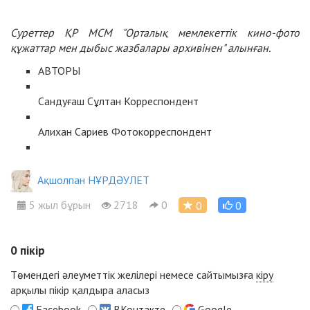
Суреттер ҚР МСМ "Орталық мемлекеттік кино-фото
құжаттар мен дыбыс жазбалары архивінен" алынған.
АВТОРЫ
Сандуғаш Сұлтан
Корреспондент
Алихан Сариев
Фотокорреспондент
Ақшолпан НҰРДӘУЛЕТ
5 жыл бұрын
2718
0
0
0
0
пікір
Төмендегі әлеуметтік желілері немесе сайтымызға
кіру
арқылы пікір қалдыра аласыз
Facebook
ВКонтакте
Google