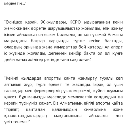
көрінетін..."
"Өкінішке қарай, 90-жылдары, КСРО ыдырағаннан кейін
жеміс-жидек өсіретін шаруашылықтар жойылды, егін жинау
ісімен айналысатын ешкім болмады, ал көп ұзамай Алматы
маңындағы бақтар қарқынды түрде кесіле бастады,
олардың орнында жаңа ғимараттар бой көтерді. Ал апорт
іс жүзінде жоғалды, дегенмен кейбір бақта ол әлі күнге
дейін нағыз жәдігер ретінде ғана сақталған".
"Кейінгі жылдарда апортты қайта жаңғырту туралы көп
айтылып жүр, түрлі әрекет те жасалды. Бірақ ол үшін
ғалымдар мен фермерлердің ұзақ мерзімді, жүйелі жұмысы
қажет, бұл маңызды мәселеде мемлекеттік қолдаудың да
керегін түсінуіміз қажет. Біз Алматының әйгілі апорты қайта
"тіріліп", қайтадан қаламыздың символына және
қазақстандықтардың мақтанышына айналады деп
үміттенеміз!"