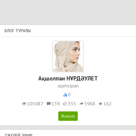
БЛОГ ТУРАЛЫ
Ақшолпан НҰРДӘУЛЕТ
aqsholpan
0
105087
139
355
5968
162
ТІКЕЛЕЙ ЭФИР