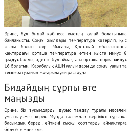
Әрине, бұл бидай көбінесе қыстың қалай болатынына
байланысты. Соңғы жылдары температура көтеріліп, қыс
жылы болып жүр. Мысалы, Қостанай облысындағы
қаңтардағы орташа температура өткен қыста минус
8
градус
болды, әдетте бұл аймақтағы орташа норма
минус
16
болатын. Қарабалық АШИ ғалымдары да соңғы уақытта
температураның жоғарылауын растауда.
Бидайдың сұрпы өте
маңызды
Әрине, біз тұқымдарды дұрыс таңдау туралы мәселені
ұмытпауымыз керек. Мұнда ғалымдар жергілікті сұрыпқа
басымдық береді, өйткені қысқы сорттарды аймақтарға
бөлу өте маңызды.