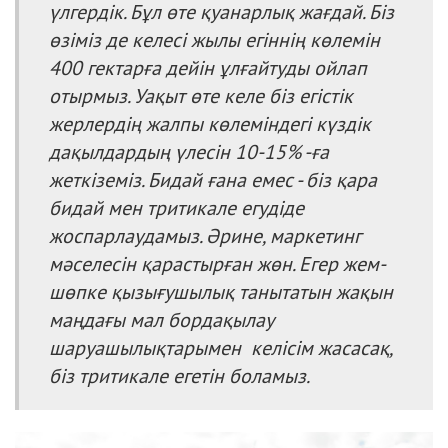
үлгердік. Бұл өте қуанарлық жағдай. Біз
өзіміз де келесі жылы егіннің көлемін
400 гектарға дейін ұлғайтуды ойлап
отырмыз. Уақыт өте келе біз егістік
жерлердің жалпы көлеміндегі күздік
дақылдардың үлесін 10-15% -ға
жеткіземіз. Бидай ғана емес - біз қара
бидай мен тритикале егудіде
жоспарлаудамыз. Әрине, маркетинг
мәселесін қарастырған жөн. Егер жем-
шөпке қызығушылық танытатын жақын
маңдағы мал бордақылау
шаруашылықтарымен келісім жасасақ,
біз тритикале егетін боламыз.