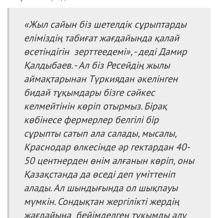
«Жыл сайын біз шетелдік сұрыптарды
еліміздің табиғат жағдайында қалай
өсетіндігін зерттеедемі», - деді Дамир
Қалдыбаев. - Ал біз Ресейдің жылы
аймақтарынан Түркиядан әкелінген
бидай тұқымдары бізге сәйкес
келмейтінін көріп отырмыз. Бірақ
көбінесе фермерлер белгілі бір
сұрыпты сатып ала салады, мысалы,
Краснодар өлкесінде әр гектардан 40-
50 центнерден өнім алғанын көріп, оны
Қазақстанда да өседі деп үміттеніп
алады. Ал шындығында ол шықпауы
мүмкін. Сондықтан жергілікті жердің
жағдайына бейімделген тұқымды алу