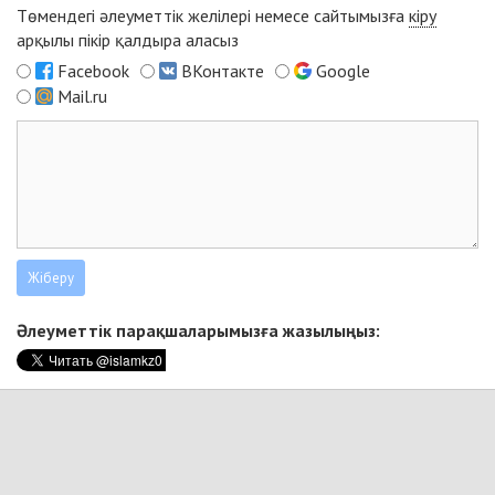
Төмендегі әлеуметтік желілері немесе сайтымызға
кіру
арқылы пікір қалдыра аласыз
Facebook
ВКонтакте
Google
Mail.ru
Әлеуметтік парақшаларымызға жазылыңыз: