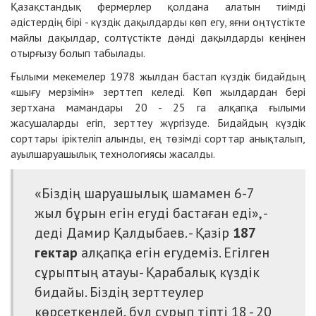
Қазақстандық фермерлер қолдана алатын тиімді
әдістердің бірі - күздік дақылдарды көп егу, яғни оңтүстікте
майлы дақылдар, солтүстікте дәнді дақылдарды кеңінен
отырғызу болып табылады.
Ғылыми мекемелер 1978 жылдан бастап күздік бидайдың
«шығу мерзімін» зерттеп келеді. Көп жылдардан бері
зертхана мамандары 20 - 25 га алқапқа ғылыми
жасушаларды егіп, зерттеу жүргізуде. Бидайдың күздік
сорттары іріктеліп алынды, ең төзімді сорттар анықталып,
ауылшаруашылық технологиясы жасалды.
«Біздің шаруашылық шамамен 6-7
жыл бұрын егін егуді бастаған еді», -
деді Дамир Қалдыбаев. - Қазір
187
гектар
алқапқа егін егудеміз. Егілген
сұрыптың атауы- Қарабалық күздік
бидайы. Біздің зерттеулер
көрсеткендей, бұл сұрып тіпті 18 - 20