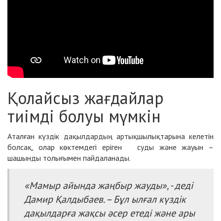
Қолайсыз жағдайлар
тиімді болуы мүмкін
Аталған күздік дақылдардың артықшылықтарына келетін
болсақ, олар көктемдегі еріген суды және жауын –
шашынды толығымен пайдаланады.
«Мамыр айында жаңбыр жауды», - деді
Дамир Қалдыбаев. – Бұл ылғал күздік
дақылдарға жақсы әсер етеді және ары