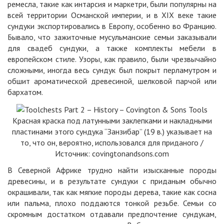
ремесла, такие как интарсия и маркетри, были популярны на
всей территории Османской империи, и в XIX веке такие
сундуки экспортировались в Европу, особенно во Францию.
Бывало, что зажиточные мусульманские семьи заказывали
для свадеб сундуки, а также комплекты мебели в
европейском стиле. Узоры, как правило, были чрезвычайно
сложными, иногда весь сундук был покрыт перламутром и
обшит ароматической древесиной, шелковой парчой или
бархатом.
Красная краска под латунными заклепками и накладными
пластинами этого сундука “Занзибар” (19 в.) указывает на
то, что он, вероятно, использовался для приданого /
Источник: covingtonandsons.com
В Северной Африке трудно найти изысканные породы
древесины, и в результате сундуки с приданым обычно
окрашивали, так как мягкие породы дерева, такие как сосна
или пальма, плохо поддаются тонкой резьбе. Семьи со
скромным достатком отдавали предпочтение сундукам,