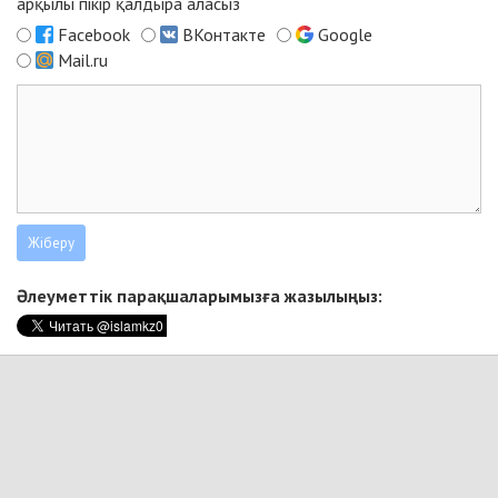
арқылы пікір қалдыра аласыз
Facebook
ВКонтакте
Google
Mail.ru
Әлеуметтік парақшаларымызға жазылыңыз: