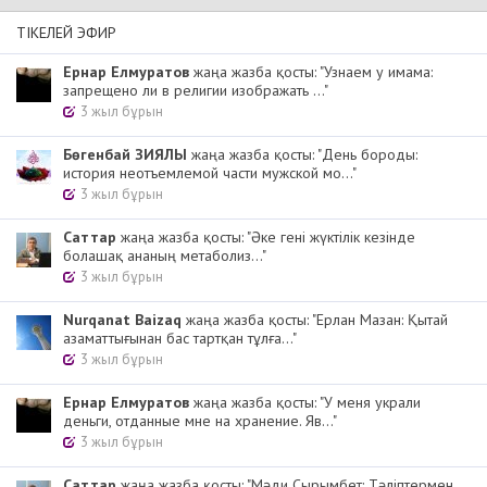
ТІКЕЛЕЙ ЭФИР
Ернар Елмуратов
жаңа жазба қосты: "Узнаем у имама:
запрещено ли в религии изображать ..."
3 жыл бұрын
Бөгенбай ЗИЯЛЫ
жаңа жазба қосты: "День бороды:
история неотъемлемой части мужской мо..."
3 жыл бұрын
Cаттар
жаңа жазба қосты: "Әке гені жүктілік кезінде
болашақ ананың метаболиз..."
3 жыл бұрын
Nurqanat Baizaq
жаңа жазба қосты: "Ерлан Мазан: Қытай
азаматтығынан бас тартқан тұлға..."
3 жыл бұрын
Ернар Елмуратов
жаңа жазба қосты: "У меня украли
деньги, отданные мне на хранение. Яв..."
3 жыл бұрын
Cаттар
жаңа жазба қосты: "Мәди Сырымбет: Тәліптермен