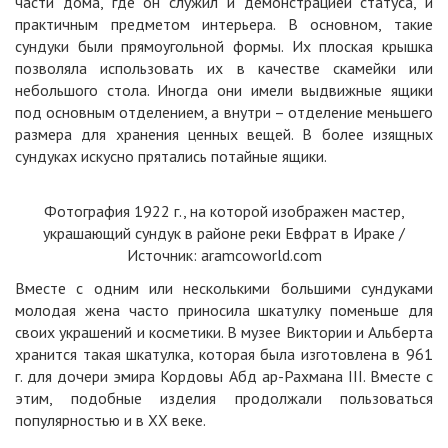
части дома, где он служил и демонстрацией статуса, и
практичным предметом интерьера. В основном, такие
сундуки были прямоугольной формы. Их плоская крышка
позволяла использовать их в качестве скамейки или
небольшого стола. Иногда они имели выдвижные ящики
под основным отделением, а внутри – отделение меньшего
размера для хранения ценных вещей. В более изящных
сундуках искусно прятались потайные ящики.
Фотография 1922 г., на которой изображен мастер,
украшающий сундук в районе реки Евфрат в Ираке /
Источник: aramcoworld.com
Вместе с одним или несколькими большими сундуками
молодая жена часто приносила шкатулку поменьше для
своих украшений и косметики. В
музее
Виктории и Альберта
хранится такая шкатулка, которая была изготовлена в 961
г. для дочери эмира Кордовы Абд ар-Рахмана III. Вместе с
этим, подобные изделия продолжали пользоваться
популярностью и в XX веке.