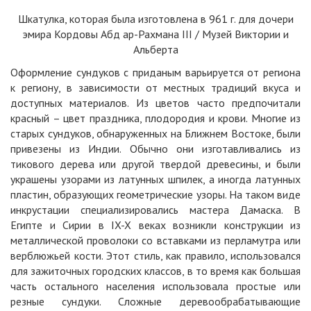
Шкатулка, которая была изготовлена в 961 г. для дочери
эмира Кордовы Абд ар-Рахмана III / Музей Виктории и
Альберта
Оформление сундуков с приданым варьируется от региона
к региону, в зависимости от местных традиций вкуса и
доступных материалов. Из цветов часто предпочитали
красный –
цвет
праздника, плодородия и крови. Многие из
старых сундуков, обнаруженных на Ближнем Востоке, были
привезены из Индии. Обычно они изготавливались из
тикового дерева или другой твердой древесины, и были
украшены узорами из латунных шпилек, а иногда латунных
пластин, образующих геометрические узоры. На таком виде
инкрустации специализировались мастера Дамаска. В
Египте и Сирии в IX-X веках возникли конструкции из
металлической проволоки со вставками из перламутра или
верблюжьей кости. Этот стиль, как правило, использовался
для зажиточных городских классов, в то время как большая
часть остального населения использовала простые или
резные сундуки. Сложные деревообрабатывающие