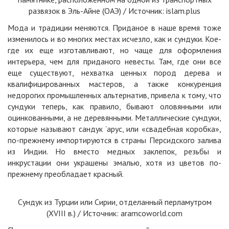
развязок в Эль-Айне (ОАЭ) / Источник:
islam.plus
Мода и традиции меняются. Приданое в наше время тоже
изменилось и во многих местах исчезло, как и сундуки. Кое-
где их еще изготавливают, но чаще для оформления
интерьера, чем для приданого невесты. Там, где они все
еще существуют, нехватка ценных пород
дерева
и
квалифицированных мастеров, а также конкуренция
недорогих промышленных альтернатив, привела к тому, что
сундуки теперь, как правило, бывают оловянными или
оцинкованными, а не деревянными. Металлические сундуки,
которые называют сандук ‘арус, или «свадебная коробка»,
по-прежнему импортируются в страны Персидского залива
из Индии. Но вместо медных заклепок, резьбы и
инкрустации они украшены эмалью, хотя из цветов по-
прежнему преобладает красный.
Сундук из Турции или Сирии, отделанный перламутром
(XVIII в.) / Источник: aramcoworld.com