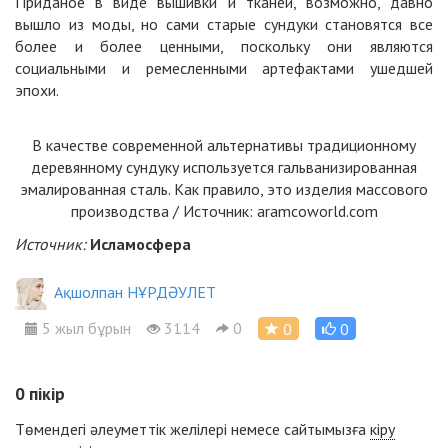
Приданое в виде вышивки и
тканей
, возможно, давно
вышло из моды, но сами старые сундуки становятся все
более и более ценными, поскольку они являются
социальными и ремесленными артефактами ушедшей
эпохи.
В качестве современной альтернативы традиционному
деревянному сундуку используется гальванизированная
эмалированная сталь. Как правило, это изделия массового
производства / Источник: aramcoworld.com
Источник:
Исламосфера
Ақшолпан НҰРДӘУЛЕТ
5 жыл бұрын
3114
0
0
0
0
пікір
Төмендегі әлеуметтік желілері немесе сайтымызға
кіру