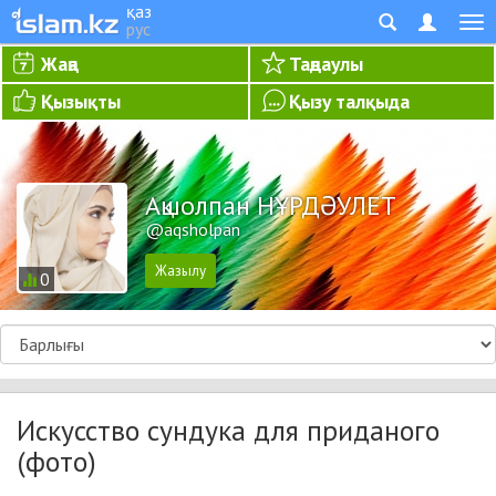
қаз
рус
Жаңа
Таңдаулы
Қызықты
Қызу талқыда
Ақшолпан НҰРДӘУЛЕТ
@aqsholpan
0
Искусство сундука для приданого
(фото)