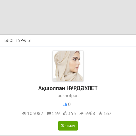
БЛОГ ТУРАЛЫ
Ақшолпан НҰРДӘУЛЕТ
aqsholpan
0
105087
139
355
5968
162