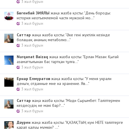
3 жыл бұрын
Бөгенбай ЗИЯЛЫ
жаңа жазба қосты: "День бороды:
история неотъемлемой части мужской мо..."
3 жыл бұрын
Cаттар
жаңа жазба қосты: "Әке гені жүктілік кезінде
болашақ ананың метаболиз..."
3 жыл бұрын
Nurqanat Baizaq
жаңа жазба қосты: "Ерлан Мазан: Қытай
азаматтығынан бас тартқан тұлға..."
3 жыл бұрын
Ернар Елмуратов
жаңа жазба қосты: "У меня украли
деньги, отданные мне на хранение. Яв..."
3 жыл бұрын
Cаттар
жаңа жазба қосты: "Мәди Сырымбет: Тәліптермен
кездесудің не мәні бар?..."
3 жыл бұрын
Дәурен
жаңа жазба қосты: "ҚАЗАҚТЫҢ күні НЕГЕ тәліптерге
қарап қалуы мүмкін? ..."