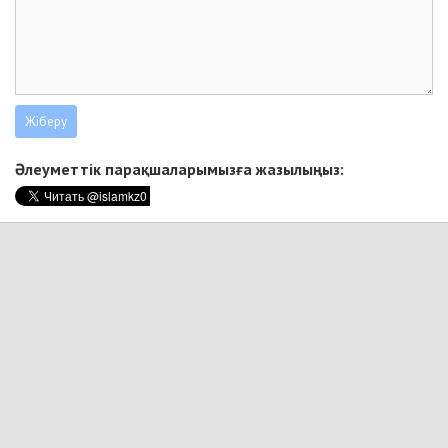
Әлеуметтік парақшаларымызға жазылыңыз: