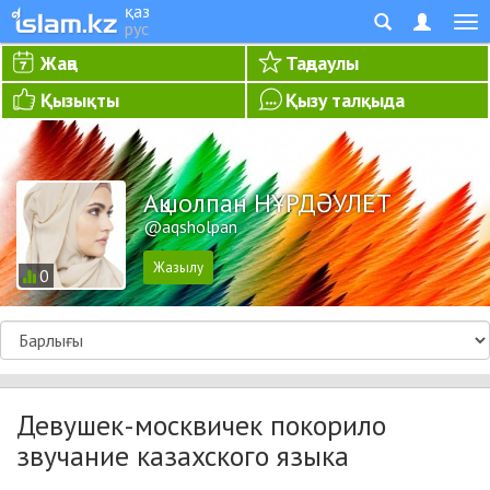
қаз
рус
Жаңа
Таңдаулы
Қызықты
Қызу талқыда
Ақшолпан НҰРДӘУЛЕТ
@aqsholpan
0
Девушек-москвичек покорило
звучание казахского языка