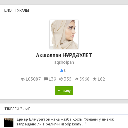
БЛОГ ТУРАЛЫ
Ақшолпан НҰРДӘУЛЕТ
aqsholpan
0
105087
139
355
5968
162
ТІКЕЛЕЙ ЭФИР
Ернар Елмуратов
жаңа жазба қосты: "Узнаем у имама:
запрещено ли в религии изображать ..."