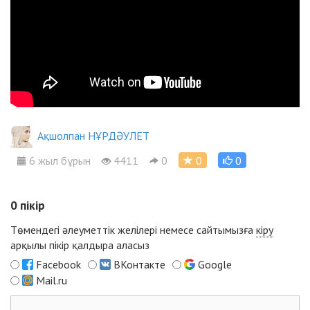
Ақшолпан НҰРДӘУЛЕТ
6 жыл бұрын
4411
0
0
0
0
пікір
Төмендегі әлеуметтік желілері немесе сайтымызға
кіру
арқылы пікір қалдыра аласыз
Facebook
ВКонтакте
Google
Mail.ru