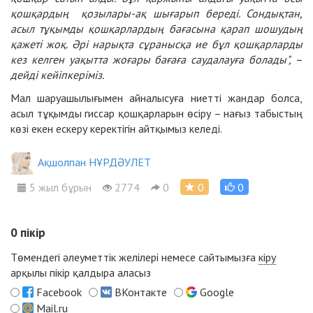
қошқардың қозылары-ақ шығарып береді. Сондықтан,
асыл тұқымды қошқарлардың бағасына қарап шошудың
қажеті жоқ. Әрі нарықта сұранысқа ие бұл қошқарларды
кез келген уақытта жоғары бағаға саудалауға болады", –
дейді кейіпкеріміз.
Мал шаруашылығымен айналысуға ниетті жандар болса,
асыл тұқымды гиссар қошқарларын өсіру – нағыз табыстың
көзі екен ескеру керектігін айтқымыз келеді.
Ақшолпан НҰРДӘУЛЕТ
5 жыл бұрын
2774
0
0
0
0
пікір
Төмендегі әлеуметтік желілері немесе сайтымызға
кіру
арқылы пікір қалдыра аласыз
Facebook
ВКонтакте
Google
Mail.ru