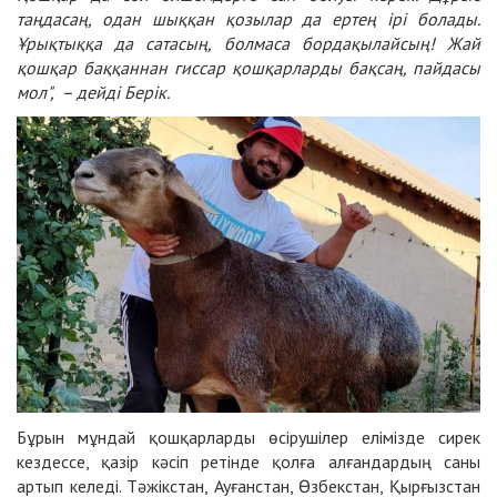
таңдасаң, одан шыққан қозылар да ертең ірі болады.
Ұрықтыққа да сатасың, болмаса бордақылайсың! Жай
қошқар баққаннан гиссар қошқарларды бақсаң, пайдасы
мол", – дейді Берік.
Бұрын мұндай қошқарларды өсірушілер елімізде сирек
кездессе, қазір кәсіп ретінде қолға алғандардың саны
артып келеді. Тәжікстан, Ауғанстан, Өзбекстан, Қырғызстан