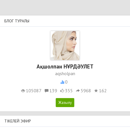
БЛОГ ТУРАЛЫ
Ақшолпан НҰРДӘУЛЕТ
aqsholpan
0
105087
139
355
5968
162
ТІКЕЛЕЙ ЭФИР