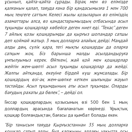
ұсынып, қайта-қайта сұрады. Бірақ мен өз елімізде
қалғанын қалап, таяуда ғана бір қандасымызға 1 млн 700
мың теңгеге саттым. Келесі жылы қозыларын өз еліміздің
азаматтары алса, өз қандастарымыздың отбасында асыл
тұқымды қошқарлар көбейсе деген ниет еді. "Техас" деген
7 айлық қозы қошқарымды да қырғыз шопандар сатшы
деп қоймай жатыр. 3 мың долларға алайық дейді. Маңдай
алды дөң, сүлік қара, тегі мықты қошқарды да оларға
сатқым жоқ. Біз барынша малды асылдандыруға
ұмтылуымыз керек. Өйткені, жай қой мен қошқарлар
жейтін жем-шөпті асыл тұқымды қошқарлар да жейді.
Жалпы айтқанда, екеуіне бірдей күш жұмсалады. Бір
қошқардың өзі-ақ жем-шөпке кеткен шығынды жауып
тастайды. Асыл тұқымдының аты асыл тұқымды. Оларды
бағудың рахаты да бөлек", – дейді ол.
Гиссар қошқарлардың қозысының өзі 500 бен 1 мың
доллардың арасында бағаланатын көрінеді. Ұрықтық
қошқар болғандықтан, бағасы да қымбат болады екен.
"Бір танысым таяуда Қырғызстаннан 35 мың долларға
қошқар сатып алды. Бұл қаржыны алдағы уақытта осы