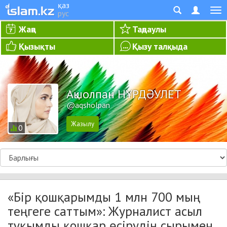
қаз
рус
Жаңа
Таңдаулы
Қызықты
Қызу талқыда
Ақшолпан НҰРДӘУЛЕТ
@aqsholpan
0
«Бір қошқарымды 1 млн 700 мың
теңгеге саттым»: Журналист асыл
тұқымды қошқар өсірудің сырымен