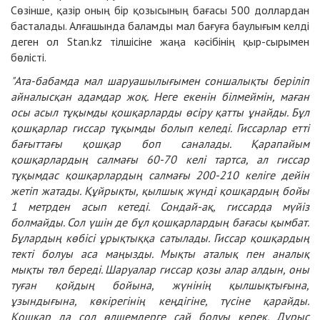
Сөзінше, қазір оның бір қозысының бағасы 500 доллардан
басталады. Алғашында баламды мал бағуға баулығым келді
деген ол Stan.kz тілшісіне жаңа кәсібінің қыр-сырымен
бөлісті.
"Ата-бабамда мал шаруашылығымен соншалықты беріліп
айналысқан адамдар жоқ. Неге екенін білмеймін, маған
осы асыл тұқымды қошқарларды өсіру қатты ұнайды. Бұл
қошқарлар гиссар тұқымды болып келеді. Гиссарлар етті
бағыттағы қошқар боп саналады. Қарапайым
қошқарлардың салмағы 60-70 келі тартса, ал гиссар
тұқымдас қошқарлардың салмағы 200-210 келіге дейін
жетіп жатады. Құйрықты, қылшық жүнді қошқардың бойы
1 метрден асып кетеді. Сондай-ақ, гиссарда мүйіз
болмайды. Сол үшін де бұл қошқарлардың бағасы қымбат.
Бұлардың көбісі ұрықтыққа сатылады. Гиссар қошқардың
текті болуы аса маңызды. Мықты аталық пен аналық
мықты төл береді. Шаруалар гиссар қозы алар алдын, оны
туған қойдың бойына, жүнінің қылшықтығына,
ұзындығына, көкірегінің кеңдігіне, түсіне қарайды.
Қошқар да сол өлшемдерге сай болуы керек. Дұрыс