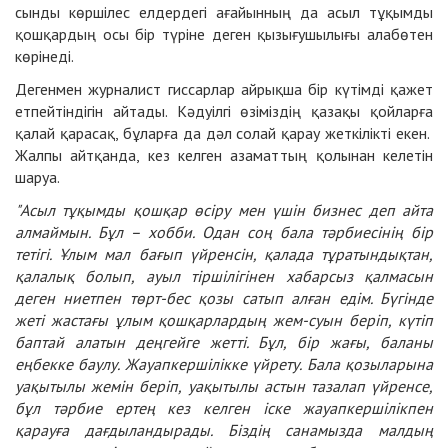
сынды көршілес елдердегі ағайынның да асыл тұқымды
қошқардың осы бір түріне деген қызығушылығы алабөтен
көрінеді.
Дегенмен журналист гиссарлар айрықша бір күтімді қажет
етпейтіндігін айтады. Кәдуілгі өзіміздің қазақы қойларға
қалай қарасақ, бұларға да дәл солай қарау жеткілікті екен.
Жалпы айтқанда, кез келген азаматтың қолынан келетін
шаруа.
"Асыл тұқымды қошқар өсіру мен үшін бизнес деп айта
алмаймын. Бұл – хобби. Одан соң бала тәрбиесінің бір
тетігі. Ұлым мал бағып үйренсін, қалада тұратындықтан,
қалалық болып, ауыл тіршілігінен хабарсыз қалмасын
деген ниетпен төрт-бес қозы сатып алған едім. Бүгінде
жеті жастағы ұлым қошқарлардың жем-суын беріп, күтіп
баптай алатын деңгейге жетті. Бұл, бір жағы, баланы
еңбекке баулу. Жауапкершілікке үйрету. Бала қозыларына
уақытылы жемін беріп, уақытылы астын тазалап үйренсе,
бұл тәрбие ертең кез келген іске жауапкершілікпен
қарауға дағдыландырады. Біздің санамызда малдың