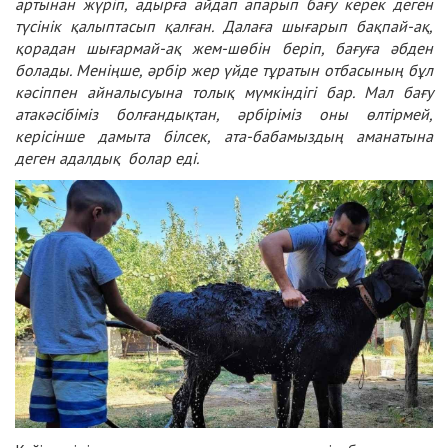
артынан жүріп, адырға айдап апарып бағу керек деген
түсінік қалыптасып қалған. Далаға шығарып бақпай-ақ,
қорадан шығармай-ақ жем-шөбін беріп, бағуға әбден
болады. Меніңше, әрбір жер үйде тұратын отбасының бұл
кәсіппен айналысуына толық мүмкіндігі бар. Мал бағу
атакәсібіміз болғандықтан, әрбіріміз оны өлтірмей,
керісінше дамыта білсек, ата-бабамыздың аманатына
деген адалдық болар еді.