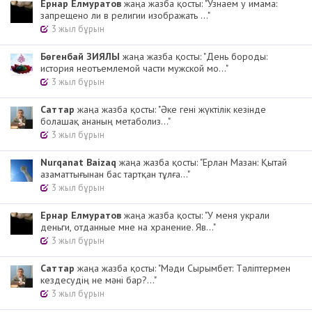
Ернар Елмуратов
жаңа жазба қосты: "Узнаем у имама:
запрещено ли в религии изображать ..."
3 жыл бұрын
Бөгенбай ЗИЯЛЫ
жаңа жазба қосты: "День бороды:
история неотъемлемой части мужской мо..."
3 жыл бұрын
Cаттар
жаңа жазба қосты: "Әке гені жүктілік кезінде
болашақ ананың метаболиз..."
3 жыл бұрын
Nurqanat Baizaq
жаңа жазба қосты: "Ерлан Мазан: Қытай
азаматтығынан бас тартқан тұлға..."
3 жыл бұрын
Ернар Елмуратов
жаңа жазба қосты: "У меня украли
деньги, отданные мне на хранение. Яв..."
3 жыл бұрын
Cаттар
жаңа жазба қосты: "Мәди Сырымбет: Тәліптермен
кездесудің не мәні бар?..."
3 жыл бұрын