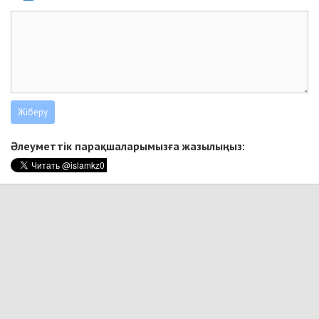
Әлеуметтік парақшаларымызға жазылыңыз: