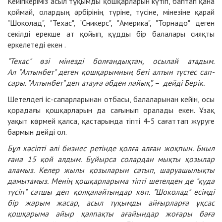
Кейіпкеріміз асыл тұқымды қошқарларын күтіп, баптап қана
қоймай, олардың әрбірінің түріне, түсіне, мінезіне қарай
"Шоколад", "Техас", "Сникерс", "Америка", "Торнадо" деген
секілді ерекше ат қойып, құдды бір балалары сияқты
еркелетеді екен .
"Техас" өзі мінезді болғандықтан, осылай атадым.
Ал "Алтынбет" деген қошқарымның беті алтын түстес сап-
сары. "Алтынбет" деп атауға әбден лайық”, – дейді Берік.
Шетелдегі іс-сапарларынан отбасы, балаларынан кейін, осы
қорадағы қошқарларын да сағынып оралады екен. Ұзақ
уақыт көрмей қалса, қастарында тіпті 4-5 сағаттап жүруге
бармын дейді ол.
Бұл кәсіпті әлі бизнес ретінде қолға алған жоқпын. Биыл
ғана 15 қой алдым. Бұйырса солардан мықты қозылар
аламыз. Келер жылы қозыларын сатып, шаруашылықты
дамытамыз. Менің қошқарларыма тіпті шетелден де "құда
түсіп" сатшы деп қолқалайтындар көп. "Шоколад" есімді
бір жарым жасар, асыл тұқымды айғырларға ұқсас
қошқарыма айыр қалпақты ағайындар жоғары баға