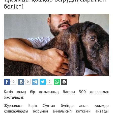
бөлісті
0
0
0
Қазір оның бір қозысының бағасы 500 доллардан
басталады.
Журналист Берік Сұлтан бүгінде асыл тұқымды
қошқарларды өсірумен айналысып кеткенін айтады.