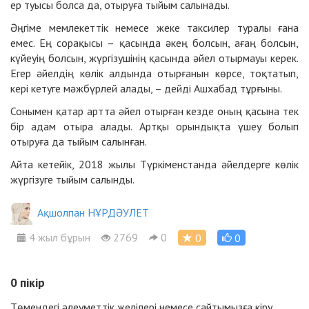
ер туысы болса да, отыруға тыйым салынады.
Әңгіме мемлекеттік немесе жеке таксилер туралы ғана
емес. Ең сорақысы – қасыңда әкең болсын, ағаң болсын,
күйеуің болсын, жүргізушінің қасында әйел отырмауы керек.
Егер әйелдің көлік алдында отырғанын көрсе, тоқтатып,
кері кетуге мәжбүрлей алады, – дейді Ашхабад тұрғыны.
Сонымен қатар артта әйел отырған кезде оның қасына тек
бір адам отыра алады. Артқы орындықта үшеу болып
отыруға да тыйым салынған.
Айта кетейік, 2018 жылы Түркіменстанда әйелдерге көлік
жүргізуге тыйым салынды.
Ақшолпан НҰРДӘУЛЕТ
4 жыл бұрын
2769
0
0
0
0
пікір
Төмендегі әлеуметтік желілері немесе сайтымызға
кіру