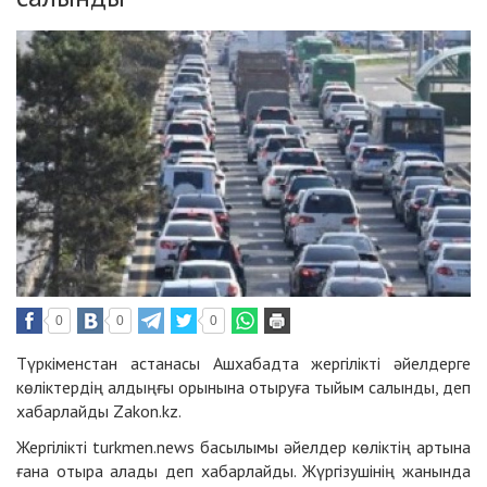
0
0
0
Түркіменстан астанасы Ашхабадта жергілікті әйелдерге
көліктердің алдыңғы орынына отыруға тыйым салынды, деп
хабарлайды Zakon.kz.
Жергілікті
turkmen.news
басылымы әйелдер көліктің артына
ғана отыра алады деп хабарлайды. Жүргізушінің жанында