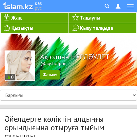
қаз
рус
Жаңа
Таңдаулы
Қызықты
Қызу талқыда
Ақшолпан НҰРДӘУЛЕТ
@aqsholpan
0
Әйелдерге көліктің алдыңғы
орындығына отыруға тыйым
салынды