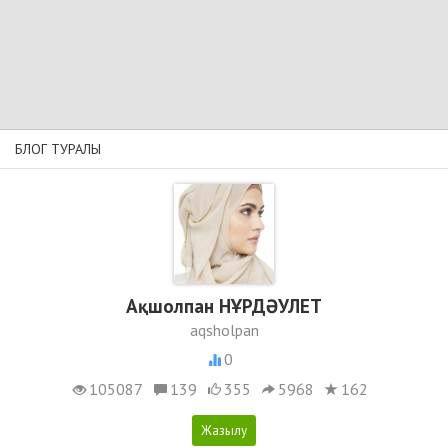
БЛОГ ТУРАЛЫ
Ақшолпан НҰРДӘУЛЕТ
aqsholpan
0
105087
139
355
5968
162