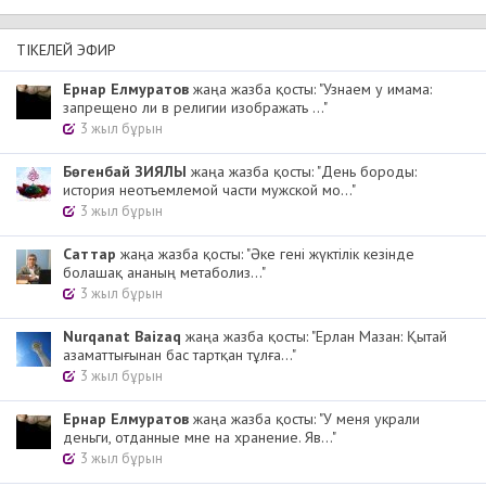
ТІКЕЛЕЙ ЭФИР
Ернар Елмуратов
жаңа жазба қосты: "Узнаем у имама:
запрещено ли в религии изображать ..."
3 жыл бұрын
Бөгенбай ЗИЯЛЫ
жаңа жазба қосты: "День бороды:
история неотъемлемой части мужской мо..."
3 жыл бұрын
Cаттар
жаңа жазба қосты: "Әке гені жүктілік кезінде
болашақ ананың метаболиз..."
3 жыл бұрын
Nurqanat Baizaq
жаңа жазба қосты: "Ерлан Мазан: Қытай
азаматтығынан бас тартқан тұлға..."
3 жыл бұрын
Ернар Елмуратов
жаңа жазба қосты: "У меня украли
деньги, отданные мне на хранение. Яв..."
3 жыл бұрын